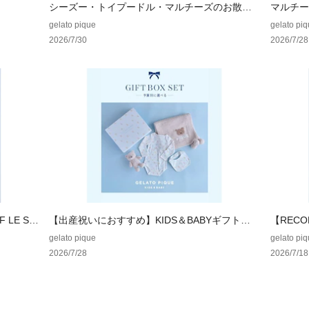
シーズー・トイプードル・マルチーズのお散歩
マルチー
ドッグシリーズ
ズシリー
gelato pique
gelato pi
2026/7/30
2026/7/28
F LE SS
【出産祝いにおすすめ】KIDS＆BABYギフト特
【REC
集
gelato pique
gelato pi
2026/7/28
2026/7/18