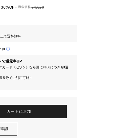
30%OFF
通常価格
¥4,620
円以上で送料無料
9 pt
ドで還元率UP
カード《セゾン》なら更に¥100につき1pt還
短５分でご利用可能！
カートに追加
を確認