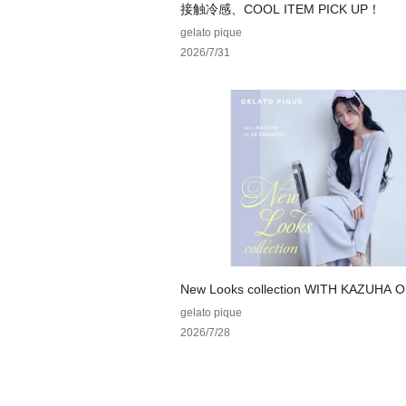
接触冷感、COOL ITEM PICK UP！
gelato pique
2026/7/31
New Looks collection WITH KAZUHA O
ERAFIM
gelato pique
2026/7/28