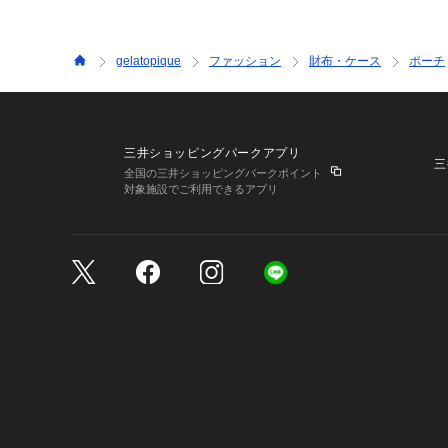
gelatopique
ファッション
財布・ケース
ポーチ
三井ショッピングパークアプリ
三
全国の三井ショッピングパークポイント
対象施設でご利用できるアプリ
三井不動産が展開する商
サイトのご利用上の注