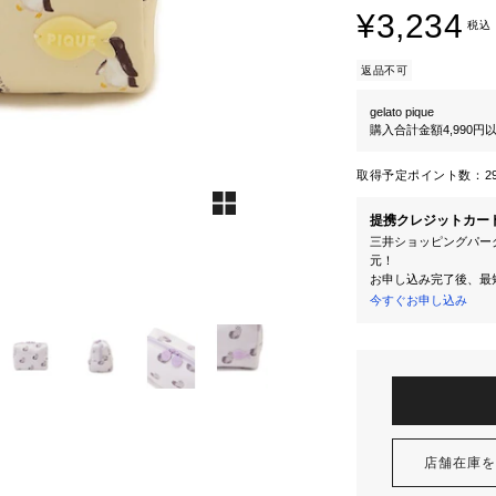
¥3,234
税込
返品不可
gelato pique
購入合計金額4,990
取得予定ポイント数：
2
提携クレジットカー
三井ショッピングパーク
元！
お申し込み完了後、最
今すぐお申し込み
店舗在庫