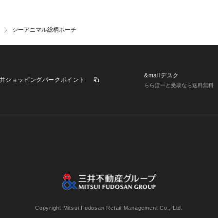
シーアニマル総柄ポーチ
&mallデスク
井ショッピングパークポイント
ららぽーと受取なら送料無料
業施設一覧
三井不動産が展開する商業施設への出店をご検討の方へ
意
個人情報保護方針
個人情報の取り扱いについて
利用者情
Copyright Mitsui Fudosan Retail Management Co., Ltd.