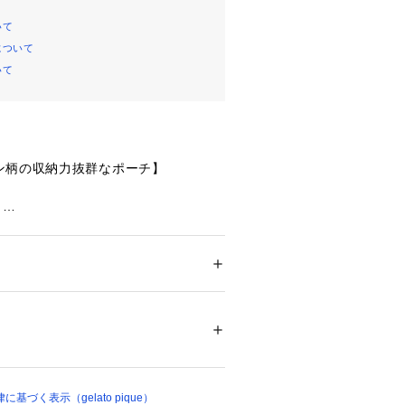
いて
について
いて
ン柄の収納力抜群なポーチ】
】
過ごす動物たちに癒される、ルームウ
アニマル柄の小物シリーズです。gel
らしい優しいタッチで海の生き物たちを描い
のポーチ。すっきりした見た目なが
ション
 ＞ 
財布・ケース
 ＞ 
ポーチ
ル100%/裏地:ポリエステル100%
マチ幅が広いので、コスメや旅の小物
納していただけます。内側にギャザー
23150 
（モール）
ナーポケット付き。お魚型のシリコン
ショップ）
りのファスナーの引き手がアクセント
色はラッコ柄のラベンダーとペンギン
色展開。同シリーズのルームウェアや
づく表示（gelato pique）