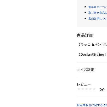
価格表示につ
取り寄せ商品
返品交換につ
商品詳細
【ラッコ＆ペンギ
【Design/Styling
夏の海でのんびり
ェアと連動したシー
ato pioque
サイズ詳細
性別：
レディース
た、総柄プリント
カテゴリー：
ファッ
素材：表地:ポリエステ
ら、側面が台形で
生産国：中国
レビュー
などをたっぷり収
商品番号：
16201000
0件
ポケットやファス
PWGB262666 （
ネームと、ロゴ入
になっています。
柄のイエローの2
特定商取引に関する法律に基