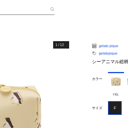
1
/
12
gelato pique
gelatopique
シーアニマル総
カラー
YEL
F
サイズ