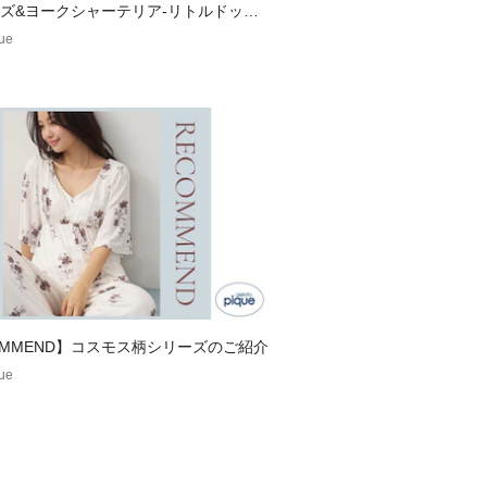
ズ&ヨークシャーテリア-リトルドッグ
ズ-
que
OMMEND】コスモス柄シリーズのご紹介
que