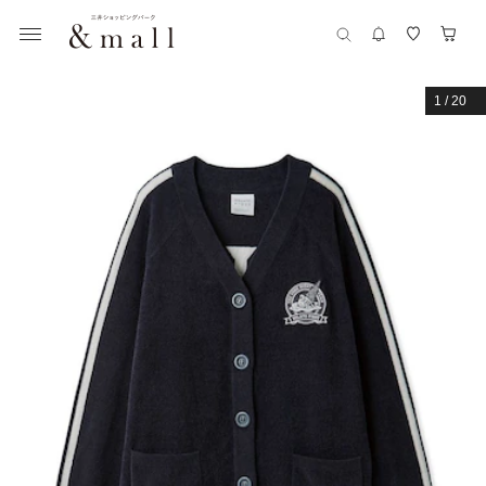
1
/
20