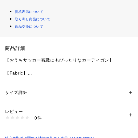
価格表示について
取り寄せ商品について
返品交換について
商品詳細
【おうちサッカー観戦にもぴったりなカーディガン】
【Fabric】
AIRY MOCO（エアリーモコ）…
まるで空気を含んだような、ふんわりと軽い着心地。薄手でも
感じられるもこもこ素材です。
サイズ詳細
性別：
レディース
カテゴリー：
ファッション
 ＞ 
トップス
 ＞ 
カーディガン
素材：本体:ポリエステル100%
【Design/Styling】
生産国：中国
レビュー
サッカーのユニフォームをイメージしてスポーティにデザイン
商品番号：
1620100023131 
（モール）
0件
した、おうちでのスポーツ観戦にもぴったりなシリーズです。
PWNT262049 （ショップ）
ふんわりした素材感の’エアモコ’を使用した、フロントポケッ
ト付きのVネックカーディガン。肩から袖口にかけてのライン
や背番号のジャガードが、キャッチーなアクセントになってい