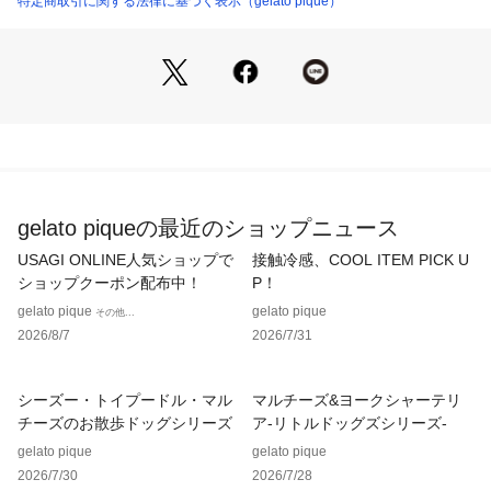
特定商取引に関する法律に基づく表示（gelato pique）
ます。左胸に付けたエンブレムワッペンは、gelato piqueらし
いコーンアイスをモチーフにしました。色はオフホワイト、ブ
ルー、チャコールグレーの3色展開。同シリーズのショートパ
ンツやTシャツ、雑貨と合わせれば、サッカーユニフォーム風
のなりきりコーディネートをお楽しみいただけます。
※照明の関係により、実際よりも色味が違って見える場合があ
ります。
またパソコン・スマートフォンなどの環境により、若干製品と
gelato piqueの最近のショップニュース
画像のカラーが異なる場合もございます。予めご了承くださ
い。
USAGI ONLINE人気ショップで
接触冷感、COOL ITEM PICK U
商品の色味は、商品単品画像をご参照下さい。 
ショップクーポン配布中！
P！
※商品画像はサンプルのため、色味やサイズ等の仕様に変更が
gelato pique
gelato pique
その他...
ある場合がございますので、予めご了承ください。
2026/8/7
2026/7/31
シーズー・トイプードル・マル
マルチーズ&ヨークシャーテリ
チーズのお散歩ドッグシリーズ
ア-リトルドッグズシリーズ-
gelato pique
gelato pique
2026/7/30
2026/7/28