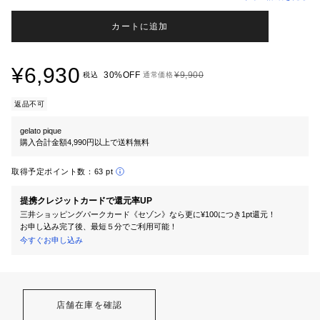
カートに追加
¥6,930
30%OFF
¥9,900
税込
通常価格
返品不可
gelato pique
購入合計金額4,990円以上で送料無料
取得予定ポイント数：
63 pt
提携クレジットカードで還元率UP
三井ショッピングパークカード《セゾン》なら更に¥100につき1pt還元！
お申し込み完了後、最短５分でご利用可能！
今すぐお申し込み
店舗在庫を確認