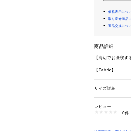
価格表示につ
取り寄せ商品
返品交換につ
商品詳細
【海辺でお昼寝する
【Fabric】
表面に、柔らかい
ットンを使用して
サイズ詳細
性別：
キッズ・ベビ
【Design/Styling
カテゴリー：
ファッ
プ
海辺でお昼寝して
素材：表地:綿93%
レビュー
やかなタッチで描
5%/紐部分:綿100%
0件
イドキャットシリ
生産国：中国
商品番号：
16201000
ーガニックコット
PKGH262466 （
用いただけるKID