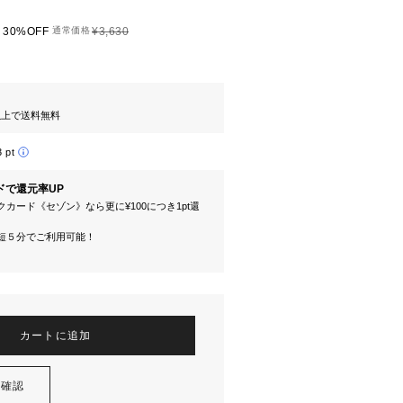
30%OFF
通常価格
¥3,630
円以上で送料無料
3 pt
ドで還元率UP
カード《セゾン》なら更に¥100につき1pt還
短５分でご利用可能！
カートに追加
を確認