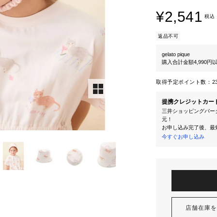
¥2,541
税込
返品不可
gelato pique
購入合計金額4,990
取得予定ポイント数：
2
提携クレジットカー
三井ショッピングパーク
元！
お申し込み完了後、最
今すぐお申し込み
店舗在庫