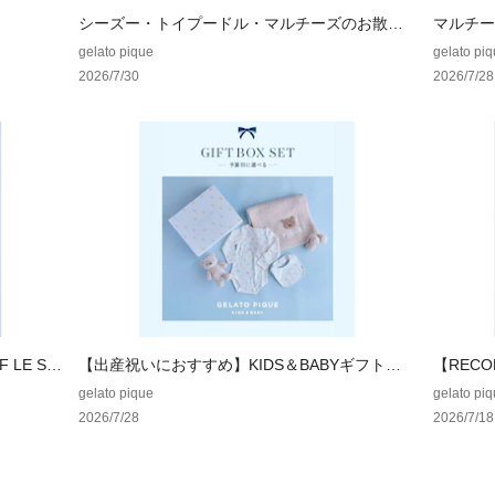
シーズー・トイプードル・マルチーズのお散歩
マルチー
ドッグシリーズ
ズシリー
gelato pique
gelato pi
2026/7/30
2026/7/28
F LE SS
【出産祝いにおすすめ】KIDS＆BABYギフト特
【REC
集
gelato pique
gelato pi
2026/7/28
2026/7/18