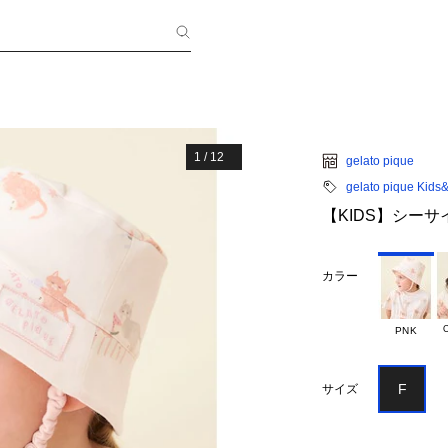
1
/
12
gelato pique
gelato pique Kids
【KIDS】シー
カラー
PNK
F
サイズ