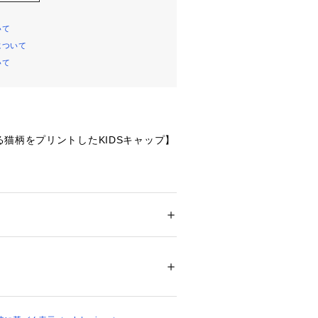
いて
について
いて
猫柄をプリントしたKIDSキャップ】
肌触りの風合い豊かなオーガニックコ
います。
ー
】
ション
 ＞ 
帽子・ヘアアクセサリー
 ＞ 
キャッ
いる猫と、海の可愛いモチーフをゆる
、ポリウレタン7%/裏地:綿95%、ポリウレタン
いた、ママと子供達で楽しめるシーサ
ーズ。表面にナチュラルな風合いのオ
23043 
（モール）
ンを使用した、オールシーズンでご使
ショップ）
Sキャップです。ストライプ柄の爽やか