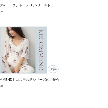
ズ&ヨークシャーテリア-リトルドッグ
ズ-
que
OMMEND】コスモス柄シリーズのご紹介
que