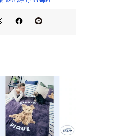
イントのロゴ入りワッペンがアクセン
づく表示（gelato pique）
な顎紐も付けました。piqueらしい
タオルやスイカ、カニ、ヒトデやシェ
可愛く描かれた柄にほっこりなごみま
浜をイメージしたオートミールと、柔
色展開。同シリーズのルームウェアや
ADIES’、BABYとのリンク・コーデ
みいただけます。
り、実際よりも色味が違って見える場
マートフォンなどの環境により、若干
ーが異なる場合もございます。予めご
品単品画像をご参照下さい。 
プルのため、色味やサイズ等の仕様に
ございますので、予めご了承くださ