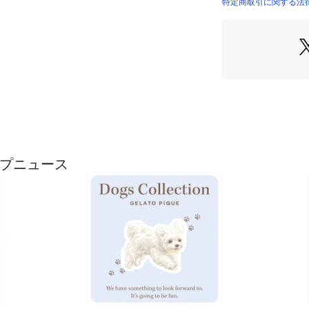
な裏地と、ワンポ
特定商取引に関する法律に基
ト。お出かけに便利
ボーダーのビーチ
ルなど、細部まで
す。色は明るい砂
らかなピンクの2
雑貨を合わせたり、L
ィネートもお楽し
※照明の関係によ
合があります。
またパソコン・ス
ョップニュース
製品と画像のカラ
了承ください。
商品の色味は、商
※商品画像はサン
変更がある場合が
い。