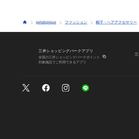
gelatopique
ファッション
帽子・ヘアアクセサリー
三井ショッピングパークアプリ
三
全国の三井ショッピングパークポイント
対象施設でご利用できるアプリ
三井不動産が展開する商
サイトのご利用上の注