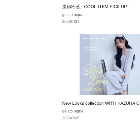
接触冷感、COOL ITEM PICK UP！
gelato pique
2026/7/31
New Looks collection WITH KAZUHA O
ERAFIM
gelato pique
2026/7/28