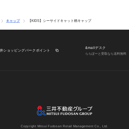
キャップ
【KIDS】シーサイドキャット柄キャップ
&mallデスク
井ショッピングパークポイント
ららぽーと受取なら送料無料
業施設一覧
三井不動産が展開する商業施設への出店をご検討の方へ
意
個人情報保護方針
個人情報の取り扱いについて
利用者情
Copyright Mitsui Fudosan Retail Management Co., Ltd.