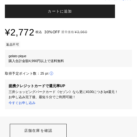
カートに追加
¥2,772
30%OFF
¥3,960
税込
通常価格
返品不可
gelato pique
購入合計金額4,990円以上で送料無料
取得予定ポイント数：
25 pt
提携クレジットカードで還元率UP
三井ショッピングパークカード《セゾン》なら更に¥100につき1pt還元！
お申し込み完了後、最短５分でご利用可能！
今すぐお申し込み
店舗在庫を確認