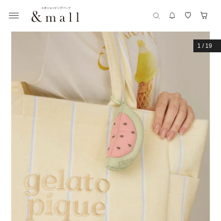
1
/
19