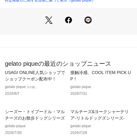
特定商取引に関する法律に基づく表示（gelato pique）
画像のカラーが異なる場合もございます。予めご了承くださ
い。
商品の色味は、商品単品画像をご参照下さい。 
※商品画像はサンプルのため、色味やサイズ等の仕様に変更が
ある場合がございますので、予めご了承ください。
【サイズ備考】
[RED]全長:13.5cm,チャーム縦:10.5cm,チャーム横:5.5cm
gelato piqueの最近のショップニュース
USAGI ONLINE人気ショップで
接触冷感、COOL ITEM PICK U
ショップクーポン配布中！
P！
gelato pique
gelato pique
その他...
2026/8/7
2026/7/31
シーズー・トイプードル・マル
マルチーズ&ヨークシャーテリ
チーズのお散歩ドッグシリーズ
ア-リトルドッグズシリーズ-
gelato pique
gelato pique
2026/7/30
2026/7/28