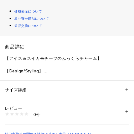
価格表示について
取り寄せ商品について
返品交換について
商品詳細
【アイス＆スイカモチーフのふっくらチャーム】
【Design/Styling】
中綿入りのふっくら柔らかなシルエットがキュートな、季節感
のある涼しげなモチーフのチャーム。色は2色で、アイスモチ
ーフのブルーと、スイカモチーフのレッドをご用意しました。
サイズ詳細
性別：
レディース
キーリング付きなので、バッグやポーチなどお好みの場所に取
カテゴリー：
ファッション
 ＞ 
財布・ケース
 ＞ 
キーケース・キーアクセサ
リー
り付けてお楽しみいただけます。同時期に展開するパイルバッ
素材：本体:ポリエステル96%、ポリウレタン4%
レビュー
グとのコーディネートもおすすめです。
生産国：中国
0件
商品番号：
1620100022883 
（モール）
PWGG262536 （ショップ）
※照明の関係により、実際よりも色味が違って見える場合があ
ります。
またパソコン・スマートフォンなどの環境により、若干製品と