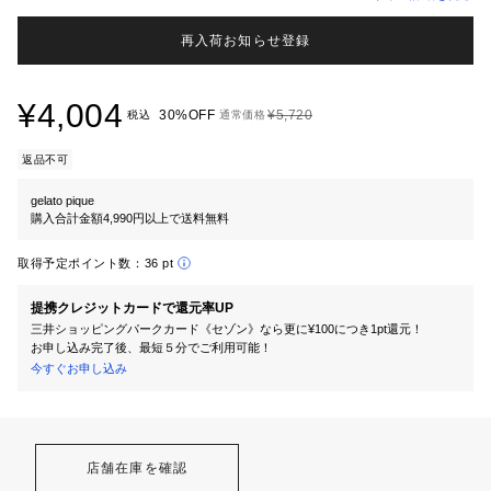
再入荷お知らせ登録
¥4,004
30%OFF
¥5,720
税込
通常価格
返品不可
gelato pique
購入合計金額4,990円以上で送料無料
取得予定ポイント数：
36 pt
提携クレジットカードで還元率UP
三井ショッピングパークカード《セゾン》なら更に¥100につき1pt還元！
お申し込み完了後、最短５分でご利用可能！
今すぐお申し込み
店舗在庫を確認