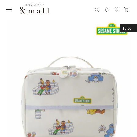
1
/
10