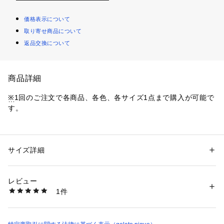
価格表示について
取り寄せ商品について
返品交換について
商品詳細
※1回のご注文で各商品、各色、各サイズ1点まで購入が可能で
す。
【SESAME STREET・人気キャラを総柄プリントしたおむつ
ポーチ】
サイズ詳細
性別：
レディース
【Design/Styling】
カテゴリー：
ベビー・マタニティ
 ＞ 
マタニティグッズ
素材：表地:綿100%/裏地:ポリエステル100%
SESAME STREETの仲間たちの日常に、まるでルームメイト
生産国：ベトナム
レビュー
のように寄り添うgelato piqueのデザイン。「ROOMIES」を
商品番号：
1620100022487 
（モール）
1件
テーマに、SESAME STREETとgelato piqueの新たなコラボ
PPGB261666 （ショップ）
レーションシリーズが生まれました。
エルモ、クッキーモンスター、ビッグバード、オスカー、そし
てアーニーとバートをランダムにプリントした総柄のおむつポ