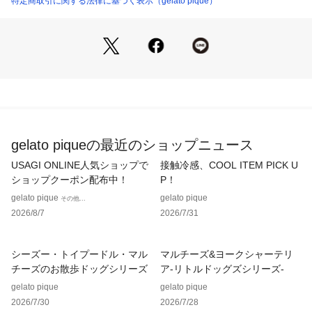
特定商取引に関する法律に基づく表示（gelato pique）
ーチ。パイピングでアクセントを付け、それぞれのキャラクタ
ーの傍には、ピケブルーのボーダー柄のモコモコをまとったア
イテムが描かれています。ダブルジップで開閉しやすく、中に
Lサイズのおむつを6枚収納可能。フックに掛けられるハンドル
付きで、外出先や宿泊先などでも使いやすいデザインです。外
側ポケットにはウェットティッシュも収納可。表地のコットン
は水や摩擦に強い加工を施し、裏地は抗菌防臭機能が付いた生
地を使用しました。同シリーズのママ雑貨と組み合わせたり、
ギフトにもおすすめです。
gelato piqueの最近のショップニュース
※照明の関係により、実際よりも色味が違って見える場合があ
USAGI ONLINE人気ショップで
接触冷感、COOL ITEM PICK U
ります。
ショップクーポン配布中！
P！
またパソコン・スマートフォンなどの環境により、若干製品と
gelato pique
gelato pique
その他...
画像のカラーが異なる場合もございます。予めご了承くださ
2026/8/7
2026/7/31
い。
商品の色味は、商品単品画像をご参照下さい。 
※商品画像はサンプルのため、色味やサイズ等の仕様に変更が
シーズー・トイプードル・マル
マルチーズ&ヨークシャーテリ
ある場合がございますので、予めご了承ください。
チーズのお散歩ドッグシリーズ
ア-リトルドッグズシリーズ-
gelato pique
gelato pique
2026/7/30
2026/7/28