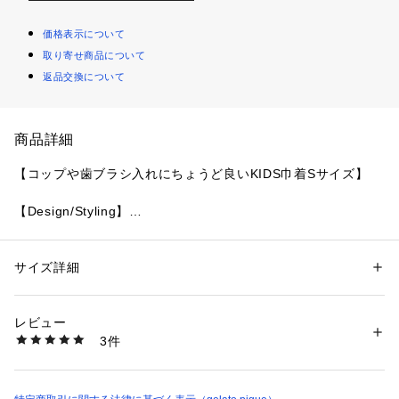
価格表示について
取り寄せ商品について
返品交換について
商品詳細
【コップや歯ブラシ入れにちょうど良いKIDS巾着Sサイズ】
【Design/Styling】
入園・入学式や新学年を迎えるKIDSのための、gelato piqueら
しいキュートなバッグ＆収納シリーズが装い新たに新登場。カ
ラフルな生地に柄プリントを入れたSサイズの巾着は、コップ
サイズ詳細
性別：
キッズ・ベビー
やランチョンマット、歯ブラシなどを入れるのにちょうど良い
カテゴリー：
ファッション
 ＞ 
財布・ケース
 ＞ 
ポーチ
素材：本体:ポリエステル100%
大きさです。撥水機能をプラスした生地を使用し、より使いや
生産国：中国
レビュー
すさが向上しました。ワンポイントでブランドロゴの刺繍入
商品番号：
1620100022113 
（モール）
3件
り。色はいちご柄のオフホワイト、ベア柄のベージュ、リボン
PKGB269043 （ショップ）
柄のピンク、ダイナソー柄のブルーの4色展開です。同シリー
ズのバッグやサイズ違いの巾着と組み合わせてお楽しみいただ
けます。