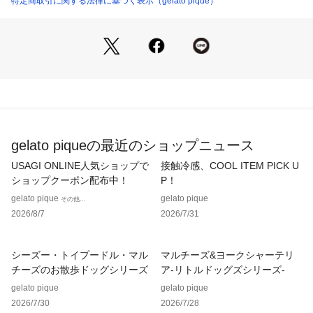
特定商取引に関する法律に基づく表示（gelato pique）
※照明の関係により、実際よりも色味が違って見える場合があ
ります。
またパソコン・スマートフォンなどの環境により、若干製品と
画像のカラーが異なる場合もございます。予めご了承くださ
い。
商品の色味は、商品単品画像をご参照下さい。 
※商品画像はサンプルのため、色味やサイズ等の仕様に変更が
ある場合がございますので、予めご了承ください。
gelato piqueの最近のショップニュース
USAGI ONLINE人気ショップで
接触冷感、COOL ITEM PICK U
ショップクーポン配布中！
P！
gelato pique
gelato pique
その他...
2026/8/7
2026/7/31
シーズー・トイプードル・マル
マルチーズ&ヨークシャーテリ
チーズのお散歩ドッグシリーズ
ア-リトルドッグズシリーズ-
gelato pique
gelato pique
2026/7/30
2026/7/28