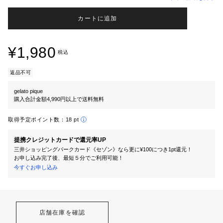
カートに追加
¥1,980
税込
返品不可
gelato pique
購入合計金額4,990円以上で送料無料
取得予定ポイント数：
18 pt
提携クレジットカードで還元率UP
三井ショッピングパークカード《セゾン》なら更に¥100につき1pt還元！
お申し込み完了後、最短５分でご利用可能！
今すぐお申し込み
店舗在庫を確認