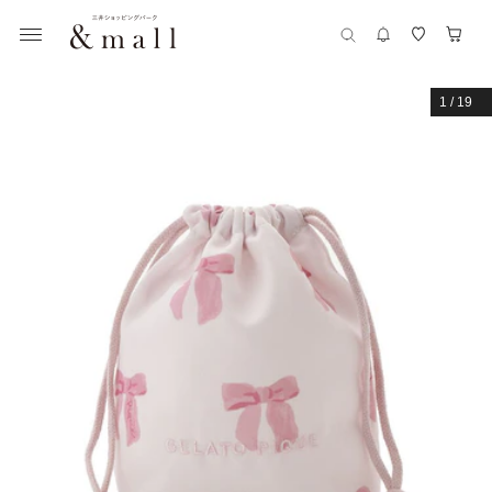
1
/
19