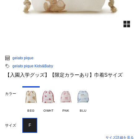
gelato pique
gelato pique Kids&Baby
【入園入学グッズ】【限定カラーあり】巾着Sサイズ
カラー
BEG
OWHT
PNK
BLU
F
サイズ
サイズ詳細を見る