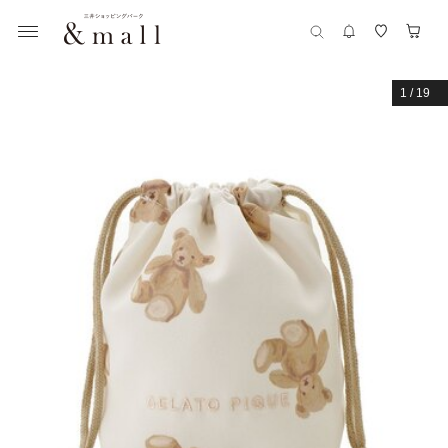
1
/
19