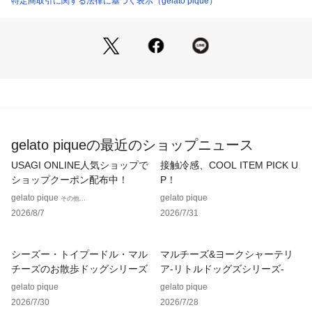
特定商取引に関する法律に基づく表示（gelato pique）
※照明の関係により、実際よりも色味が違って見える場合があ
ります。
またパソコン・スマートフォンなどの環境により、若干製品と
画像のカラーが異なる場合もございます。予めご了承くださ
い。
商品の色味は、商品単品画像をご参照下さい。 
※商品画像はサンプルのため、色味やサイズ等の仕様に変更が
ある場合がございますので、予めご了承ください。
gelato piqueの最近のショップニュース
USAGI ONLINE人気ショップで
接触冷感、COOL ITEM PICK U
ショップクーポン配布中！
P！
gelato pique
gelato pique
その他...
2026/8/7
2026/7/31
シーズー・トイプードル・マル
マルチーズ&ヨークシャーテリ
チーズのお散歩ドッグシリーズ
ア-リトルドッグズシリーズ-
gelato pique
gelato pique
2026/7/30
2026/7/28