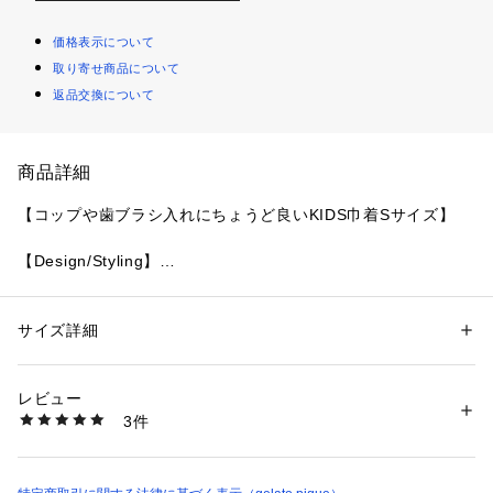
価格表示について
取り寄せ商品について
返品交換について
商品詳細
【コップや歯ブラシ入れにちょうど良いKIDS巾着Sサイズ】
【Design/Styling】
入園・入学式や新学年を迎えるKIDSのための、gelato piqueら
しいキュートなバッグ＆収納シリーズが装い新たに新登場。カ
ラフルな生地に柄プリントを入れたSサイズの巾着は、コップ
サイズ詳細
性別：
キッズ・ベビー
やランチョンマット、歯ブラシなどを入れるのにちょうど良い
カテゴリー：
ファッション
 ＞ 
財布・ケース
 ＞ 
ポーチ
素材：本体:ポリエステル100%
大きさです。撥水機能をプラスした生地を使用し、より使いや
生産国：中国
レビュー
すさが向上しました。ワンポイントでブランドロゴの刺繍入
商品番号：
1620100022113 
（モール）
3件
り。色はいちご柄のオフホワイト、ベア柄のベージュ、リボン
PKGB269043 （ショップ）
柄のピンク、ダイナソー柄のブルーの4色展開です。同シリー
ズのバッグやサイズ違いの巾着と組み合わせてお楽しみいただ
けます。