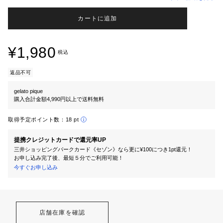
カートに追加
¥1,980
税込
返品不可
gelato pique
購入合計金額4,990円以上で送料無料
取得予定ポイント数：
18 pt
提携クレジットカードで還元率UP
三井ショッピングパークカード《セゾン》なら更に¥100につき1pt還元！
お申し込み完了後、最短５分でご利用可能！
今すぐお申し込み
店舗在庫を確認