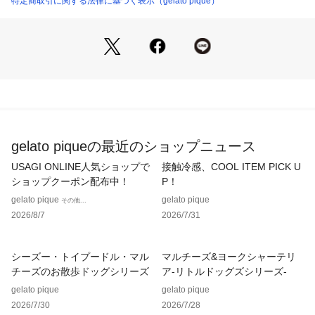
特定商取引に関する法律に基づく表示（gelato pique）
しも簡単です。
※照明の関係により、実際よりも色味が違って見える場合があ
ります。
またパソコン・スマートフォンなどの環境により、若干製品と
画像のカラーが異なる場合もございます。予めご了承くださ
い。
商品の色味は、商品単品画像をご参照下さい。 
※商品画像はサンプルのため、色味やサイズ等の仕様に変更が
gelato piqueの最近のショップニュース
ある場合がございますので、予めご了承ください。
USAGI ONLINE人気ショップで
接触冷感、COOL ITEM PICK U
【サイズ備考】
ショップクーポン配布中！
P！
[CML]たて:9cm,横:7cm
gelato pique
gelato pique
その他...
 [LIME]たて:9cm,横:4.7cm
2026/8/7
2026/7/31
 [LPNK]たて:9cm,横:5.5cm
シーズー・トイプードル・マル
マルチーズ&ヨークシャーテリ
チーズのお散歩ドッグシリーズ
ア-リトルドッグズシリーズ-
gelato pique
gelato pique
2026/7/30
2026/7/28