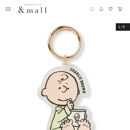
1
/
9