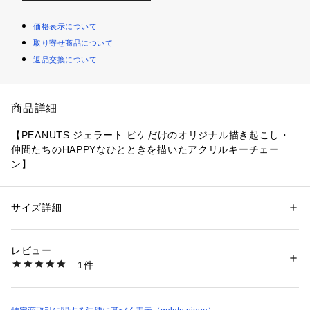
価格表示について
取り寄せ商品について
返品交換について
商品詳細
【PEANUTS ジェラート ピケだけのオリジナル描き起こし・
仲間たちのHAPPYなひとときを描いたアクリルキーチェー
ン】
【Design/Styling】
gelato pique cafeからPEANUTSとのコラボレーションシリー
サイズ詳細
性別：
レディース
ズが初登場。PEANUTSの仲間たちが、おやすみ前の幸せなひ
カテゴリー：
ファッション
 ＞ 
財布・ケース
 ＞ 
キーケース・キーアクセサ
リー
とときを過ごす様子をgelato piqueだけの特別なオリジナルア
素材：本体:ｱｸﾘﾙ樹脂
レビュー
ートで表現しました。どこかレトロで懐かしい雰囲気がかわい
生産国：中国
1件
い凹凸加工のアクリルキーチェーンは、お気に入りのバッグや
商品番号：
1620100021704 
（モール）
PWGG259223 （ショップ）
ポーチに付ければ、毎日がちょっと特別に。同時発売の〈【P
EANUTS】オリジナルアート キャンバスミニトートバッグ〉
の持ち手にはもちろん、丸型カラビナ仕様で取り付け・取り外