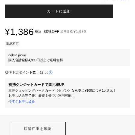
カートに追加
¥1,386
30%OFF
¥1,980
税込
通常価格
返品不可
gelato pique
購入合計金額4,990円以上で送料無料
取得予定ポイント数：
12 pt
提携クレジットカードで還元率UP
三井ショッピングパークカード《セゾン》なら更に¥100につき1pt還元！
お申し込み完了後、最短５分でご利用可能！
今すぐお申し込み
店舗在庫を確認