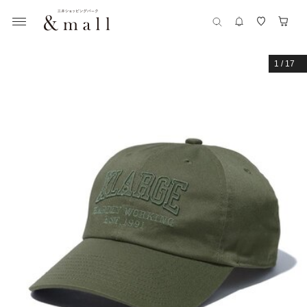
1
/
17