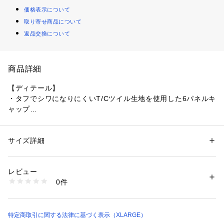
価格表示について
取り寄せ商品について
返品交換について
商品詳細
【ディテール】
・タフでシワになりにくいT/Cツイル生地を使用した6パネルキ
ャップ
・立体感のあるオリジナル刺繍ロゴがクールなアクセント
・ストリートコーデのポイントになるアイテム
サイズ詳細
性別：
メンズ
【XLARGE（エクストララージ）】
カテゴリー：
ファッション
 ＞ 
帽子・ヘアアクセサリー
 ＞ 
キャップ
素材：ポリエステル65% 綿35%
生産国：中国製
レビュー
商品番号：
1610000005719 
（モール）
0件
【取り扱い注意事項】
101262051003 （ショップ）
・アテンションタグ・洗濯表示を必ずご確認の上、ご使用下さ
い。
・雨や汗で濡れた場合、摩擦で他の物に色移りすることがあり
特定商取引に関する法律に基づく表示（XLARGE）