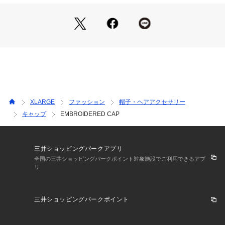
ますのでご注意ください。
・濡れた場合は乾いた布などで早めにたたくように取ってくだ
さい。
・長時間にわたり日光や蛍光灯に当たりますと変色の恐れがあ
りますのでご注意ください。
・画像の商品は光の照射や角度により、実物と色味が異なる場
合がございます。
また表示のサイズ感と実物は若干異なる場合もございますの
で、予めご了承ください。
・商品の色味の目安は、商品単体の画像をご参照ください。
XLARGE
ファッション
帽子・ヘアアクセサリー
・画像の商品はサンプルとなります。実際の商品と色味、仕
キャップ
EMBROIDERED CAP
様、加工、サイズ、素材等が若干異なる場合がございます。
・予約商品など一部商品につきましては、生産の都合上、お届
け時期が前後する場合がございます。
三井ショッピングパークアプリ
商品コード 101262051003
全国の三井ショッピングパークポイント対象施設でご利用できるアプ
リ
(店舗でお問い合わせの際には、上記品番をお伝え下さい。)
サイズ/頭周り（最小）/頭周り（最大）
三井ショッピングパークポイント
ONE SIZE/57/60