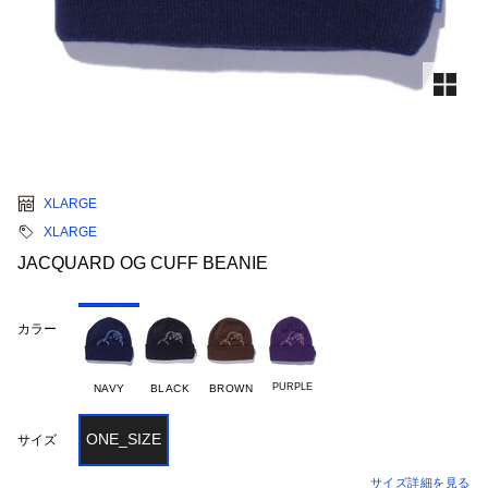
XLARGE
XLARGE
JACQUARD OG CUFF BEANIE
カラー
PURPLE
NAVY
BLACK
BROWN
ONE_SIZE
サイズ
サイズ詳細を見る