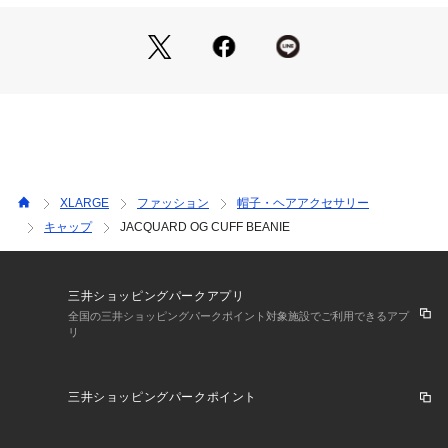
※アプリでの再入荷は、アプリのダウンロード・ログインが必
要です。
※再入荷リクエストは商品の再入荷やご予約を保証するもので
はありませんのであらかじめご了承ください。
【取り扱い注意事項】
・アテンションタグ・洗濯表示を必ずご確認の上、ご使用下さ
い。
XLARGE
ファッション
帽子・ヘアアクセサリー
・雨や汗で濡れた場合、摩擦で他の物に色移りすることがあり
キャップ
JACQUARD OG CUFF BEANIE
ますのでご注意ください。
・画像の商品は光の照射や角度により、実物と色味が異なる場
合がございます。
また表示のサイズ感と実物は若干異なる場合もございますの
三井ショッピングパークアプリ
で、予めご了承ください。
全国の三井ショッピングパークポイント対象施設でご利用できるアプ
リ
・商品の色味の目安は、商品単体の画像をご参照ください。
・画像の商品はサンプルとなります。実際の商品と色味、仕
様、加工、サイズ、素材等が若干異なる場合がございます。
三井ショッピングパークポイント
・予約商品など一部商品につきましては、生産の都合上、お届
け時期が前後する場合がございます。