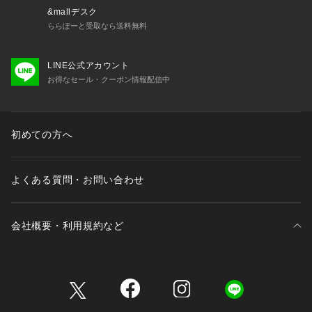
商品コード 101254051007
&mallデスク
(店舗でお問い合わせの際には、上記品番をお伝え下さい。)
ららぽーと受取なら送料無料
サイズ/縦/横
LINE公式アカウント
ONE SIZE/21/23
お得なセール・クーポン情報配信中
初めての方へ
よくある質問・お問い合わせ
会社概要・利用規約など
三井不動産が展開する商業施設一覧