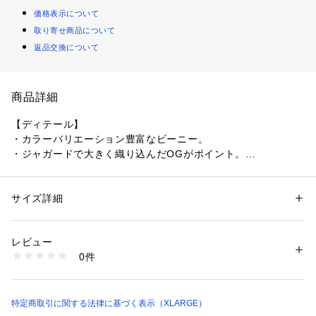
価格表示について
取り寄せ商品について
返品交換について
商品詳細
【ディテール】
・カラーバリエーション豊富なビーニー。
・ジャガードで大きく織り込んだOGがポイント。
・プレゼントやギフトにおすすめです。
【XLARGE（エクストララージ）】
サイズ詳細
性別：
メンズ
カテゴリー：
ファッション
 ＞ 
帽子・ヘアアクセサリー
 ＞ 
キャップ
素材：アクリル100%
【再入荷のお知らせ】
生産国：中国製
レビュー
完売カラーは「再入荷」登録がオススメ！
商品番号：
1610000005464 
（モール）
0件
再入荷時にメールまたはLINEでお知らせいたします。
101254051007 （ショップ）
※メールでの再入荷は、会員登録が必要となります。
※LINEでの再入荷は、calif LINE公式アカウントの友だち追加
が必要となります。
特定商取引に関する法律に基づく表示（XLARGE）