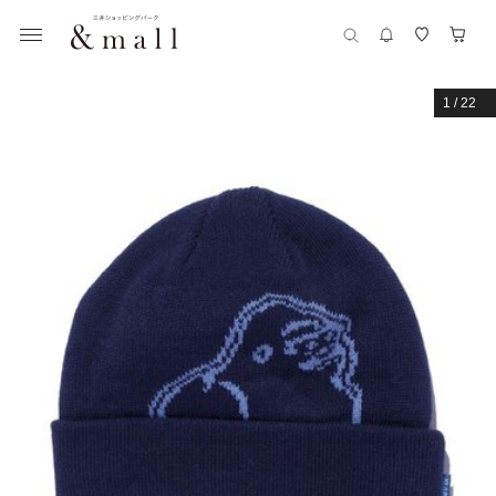
1
/
22