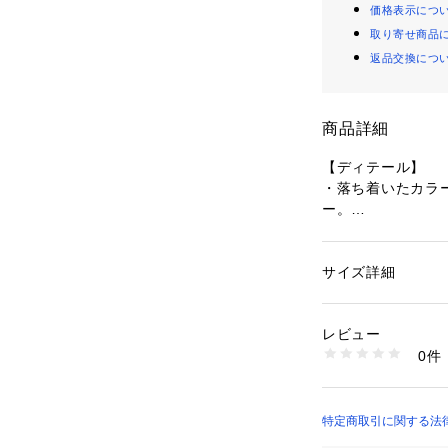
価格表示につ
取り寄せ商品
返品交換につ
商品詳細
【ディテール】
・落ち着いたカラ
ー。
・ボディと同色ネ
・プレゼントやギ
サイズ詳細
性別：
メンズ
【XLARGE（エ
カテゴリー：
ファッ
プ
素材：アクリル100
レビュー
【再入荷のお知ら
生産国：中国製
0件
完売カラーは「再
商品番号：
16100000
101254051008 
再入荷時にメールま
※メールでの再入
※LINEでの再入荷は
特定商取引に関する法律
ち追加が必要とな