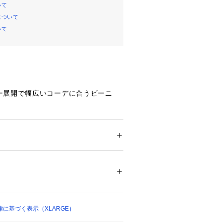
いて
について
いて
ー展開で幅広いコーデに合うビーニ
ームがポイント。
フトにおすすめです。
クストララージ）】
ション
 ＞ 
帽子・ヘアアクセサリー
 ＞ 
キャッ
%
せ】
入荷」登録がオススメ！
05463 
（モール）
（ショップ）
たはLINEでお知らせいたします。
荷は、会員登録が必要となります。
、calif LINE公式アカウントの友だ
に基づく表示（XLARGE）
ります。