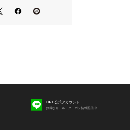
荷は、アプリのダウンロード・ログイ
トは商品の再入荷やご予約を保証する
んのであらかじめご了承ください。
項】
グ・洗濯表示を必ずご確認の上、ご使
の照射や角度により、実物と色味が異
ます。
感と実物は若干異なる場合もございま
承ください。
安は、商品単体の画像をご参照くださ
ンプルとなります。実際の商品と色
LINE公式アカウント
サイズ、素材等が若干異なる場合がご
お得なセール・クーポン情報配信中
部商品につきましては、生産の都合
前後する場合がございます。