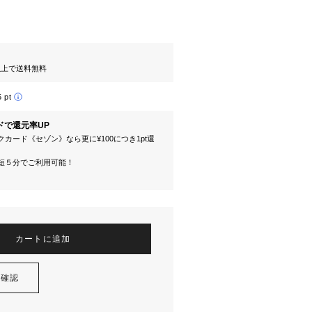
円以上で送料無料
5 pt
ドで還元率UP
カード《セゾン》なら更に¥100につき1pt還
短５分でご利用可能！
カートに追加
を確認