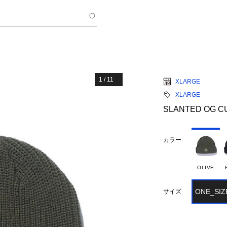
1
/
11
XLARGE
XLARGE
SLANTED OG C
カラー
OLIVE
ONE_SIZ
サイズ