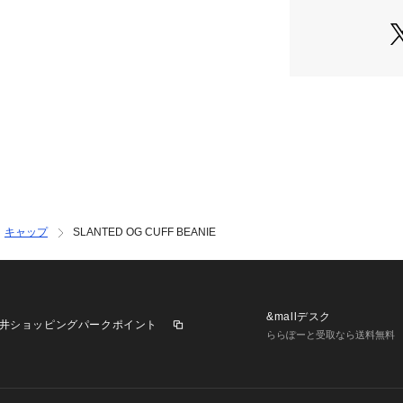
※アプリでの再入
ンが必要です。
※再入荷リクエス
ものではありませ
【取り扱い注意事
・アテンションタ
用下さい。
・画像の商品は光
なる場合がござい
キャップ
SLANTED OG CUFF BEANIE
また表示のサイズ
すので、予めご了
・商品の色味の目
い。
・画像の商品はサ
&mallデスク
井ショッピングパークポイント
味、仕様、加工、
ららぽーと受取なら送料無料
ざいます。
・予約商品など一
上、お届け時期が