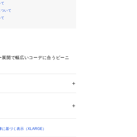
いて
について
いて
ー展開で幅広いコーデに合うビーニ
ームがポイント。
フトにおすすめです。
クストララージ）】
ション
 ＞ 
帽子・ヘアアクセサリー
 ＞ 
キャッ
%
せ】
入荷」登録がオススメ！
05463 
（モール）
（ショップ）
たはLINEでお知らせいたします。
荷は、会員登録が必要となります。
、calif LINE公式アカウントの友だ
に基づく表示（XLARGE）
ります。