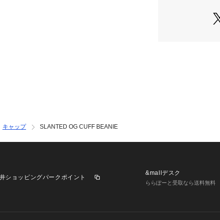
※アプリでの再入
ンが必要です。
※再入荷リクエス
ものではありませ
【取り扱い注意事
・アテンションタ
用下さい。
・画像の商品は光
なる場合がござい
キャップ
SLANTED OG CUFF BEANIE
また表示のサイズ
すので、予めご了
・商品の色味の目
い。
・画像の商品はサ
&mallデスク
井ショッピングパークポイント
味、仕様、加工、
ららぽーと受取なら送料無料
ざいます。
・予約商品など一
上、お届け時期が