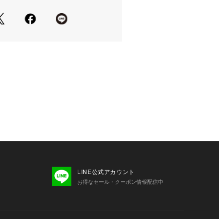
荷は、アプリのダウンロード・ログイ
トは商品の再入荷やご予約を保証する
んのであらかじめご了承ください。
項】
グ・洗濯表示を必ずご確認の上、ご使
の照射や角度により、実物と色味が異
ます。
感と実物は若干異なる場合もございま
承ください。
安は、商品単体の画像をご参照くださ
ンプルとなります。実際の商品と色
LINE公式アカウント
サイズ、素材等が若干異なる場合がご
お得なセール・クーポン情報配信中
部商品につきましては、生産の都合
前後する場合がございます。