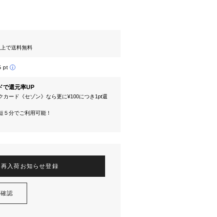
円以上で送料無料
5 pt
ドで還元率UP
カード《セゾン》なら更に¥100につき1pt還
短５分でご利用可能！
再入荷お知らせ登録
を確認