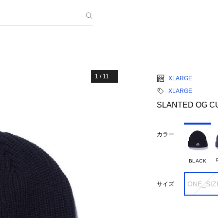
1
/
11
XLARGE
XLARGE
SLANTED OG C
カラー
BLACK
ONE_SIZ
サイズ