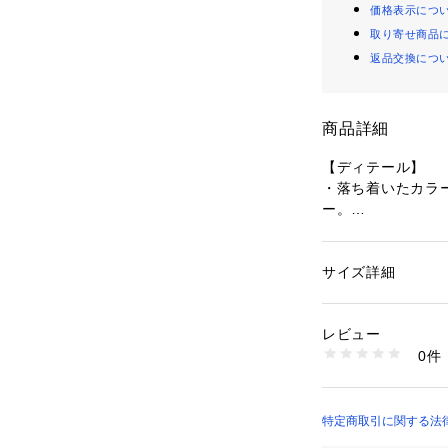
価格表示につ
取り寄せ商品
返品交換につ
商品詳細
【ディテール】
・落ち着いたカラ
ー。
・ボディと同色ネ
・プレゼントやギ
サイズ詳細
性別：
メンズ
【XLARGE（エ
カテゴリー：
ファッ
プ
素材：アクリル100
レビュー
【再入荷のお知ら
生産国：中国製
0件
完売カラーは「再
商品番号：
16100000
101254051008 
再入荷時にメールま
※メールでの再入
※LINEでの再入荷は
特定商取引に関する法律
ち追加が必要とな