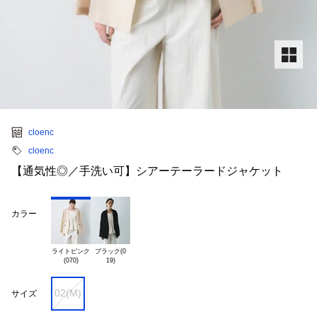
cloenc
cloenc
【通気性◎／手洗い可】シアーテーラードジャケット
カラー
ライトピンク

ブラック(0

02(M)
サイズ