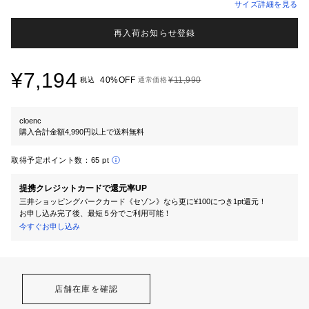
サイズ詳細を見る
再入荷お知らせ登録
¥7,194
40%OFF
¥11,990
税込
通常価格
cloenc
購入合計金額4,990円以上で送料無料
取得予定ポイント数：
65 pt
提携クレジットカードで還元率UP
三井ショッピングパークカード《セゾン》なら更に¥100につき1pt還元！
お申し込み完了後、最短５分でご利用可能！
今すぐお申し込み
店舗在庫を確認