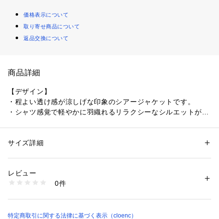
価格表示について
取り寄せ商品について
返品交換について
商品詳細
【デザイン】
・程よい透け感が涼しげな印象のシアージャケットです。
・シャツ感覚で軽やかに羽織れるリラクシーなシルエットが魅
力。
・ゆったりとした抜け感がありながら、ダブルブレスト仕様で
きちんと感も兼ね備えたデザインです。
サイズ詳細
性別：
レディース
・ヒップがすっぽり隠れる着丈で、気になる体型カバーも叶い
カテゴリー：
ファッション
 ＞ 
ジャケット
 ＞ 
テーラードジャケット
素材：再生繊維（セルロース）55％ アセテート23％ ポリエステル22％
ます。
生産国：中国製
レビュー
・カジュアルからキレイめまで幅広くマッチする着回し力の高
商品番号：
1604600000532 
（モール）
0件
い一枚。
R91-45006 （ショップ）
【素材】
・ワッシャー感のある表情でシワになりにくい素材。
特定商取引に関する法律に基づく表示（cloenc）