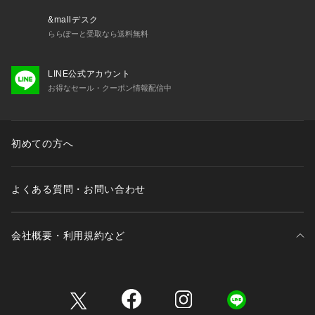
ーーーーーーーーーーーーーーーーーー
&mallデスク
ららぽーと受取なら送料無料
※照明の関係により、実際よりも色味が違って見える場合があ
LINE公式アカウント
ります。また、パソコン・スマートフォンなどの環境により、
お得なセール・クーポン情報配信中
若干製品と画像のカラーが異なる場合もございます。
初めての方へ
よくある質問・お問い合わせ
会社概要・利用規約など
三井不動産が展開する商業施設一覧