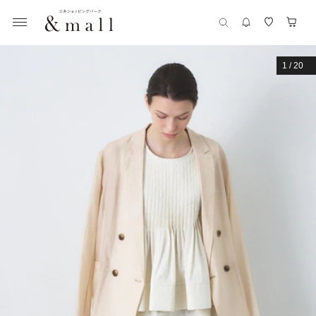
1
/
20