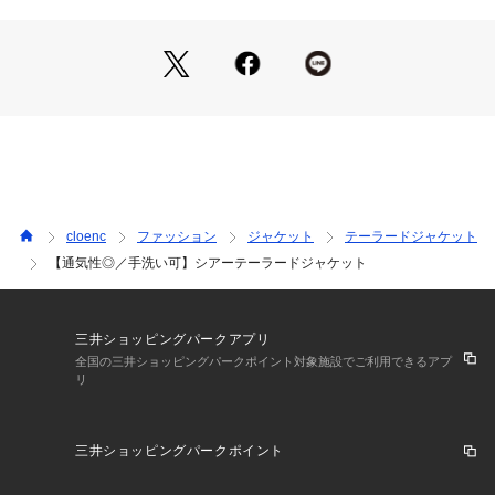
・肌離れの良いさらりとした質感で、夏の冷房対策や日差し除
けにも活躍します。
【着こなしポイント】
・レースインナーを合わせた、今年らしいレイヤードスタイル
がおすすめです。
・デニムと合わせて抜け感のある大人カジュアルに。
・スラックスやきれいめボトムと合わせれば、通勤やオフィス
スタイルにも幅広く活躍します。
cloenc
ファッション
ジャケット
テーラードジャケット
【通気性◎／手洗い可】シアーテーラードジャケット
モデル身長：176cm
ーーーーーーーーーーーーーーーーーー
三井ショッピングパークアプリ
気になるアイテムはお気に入り登録がおすすめ！
全国の三井ショッピングパークポイント対象施設でご利用できるアプ
リ
お気に入り登録で、再入荷通知やお値下げ情報をお知らせ。
お得な情報をいち早くお届けいたします！
三井ショッピングパークポイント
アイテムページにある、ハートマークをクリックして追加でき
ます。