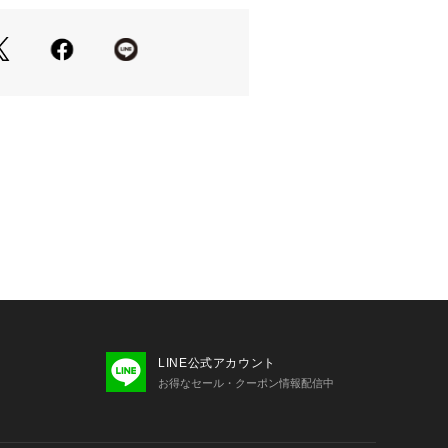
の清涼感ある肌ざわりと、程よいシア
紫外線対策や冷房対策として持ち運び
で汗ばむ季節も快適に過ごせ、型崩れ
い素材です。
ト】
開で、スラックスやきれいめスカート
スタイルにも活躍。
オーバー風に着たり、さっと羽織って
なしもおすすめです。
m
ーーーーーーーーーー
LINE公式アカウント
お得なセール・クーポン情報配信中
はお気に入り登録がおすすめ！
、再入荷通知やお値下げ情報をお知ら