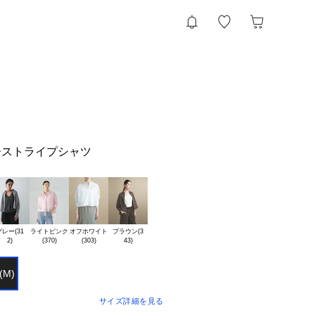
ーストライプシャツ
レー(31

ライトピンク

オフホワイト

ブラウン(3

(M)
サイズ詳細を見る