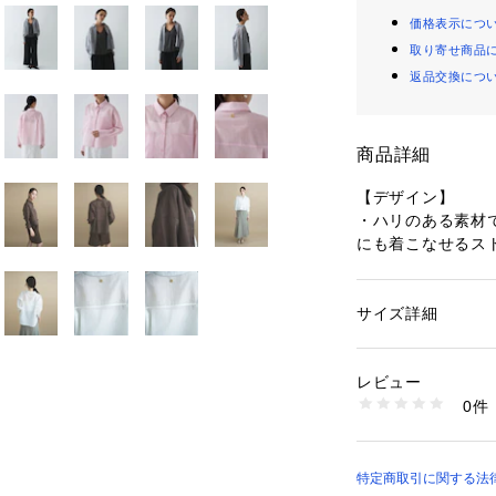
価格表示につ
取り寄せ商品
返品交換につ
商品詳細
【デザイン】
・ハリのある素材
にも着こなせるス
・大人の余裕を感
のあるスタイリン
・身幅にゆとりを
サイズ詳細
性別：
レディース
ら、バランスの取
カテゴリー：
ファッ
素材：コットン61％
ットに仕上げまし
生産国：中国製
レビュー
・裾を出したまま
商品番号：
16046000
0件
まない絶妙な着丈
R91-85014 （ショ
・一枚着としては
るアイテムです。
特定商取引に関する法律