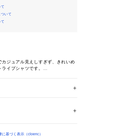
いて
について
いて
でカジュアル見えしすぎず、きれいめ
トライプシャツです。
じさせる繊細なストライプ柄で、鮮度
グに。
持たせたリラクシーなサイズ感なが
りやすい短め丈でダボつかないシルエ
ション
 ＞ 
トップス
 ＞ 
シャツ・ブラウス
 ポリエステル39％
た。
でも決まりやすく、スタイリングに悩
00526 
（モール）
がポイント。
ップ）
もちろん、夏の軽羽織としても活躍す
に基づく表示（cloenc）