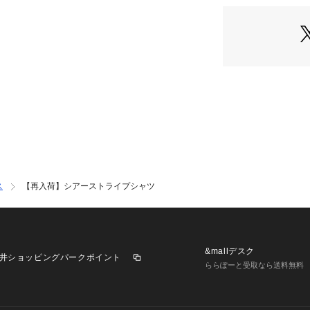
【素材】
・コットンベース
ー感が魅力。
・さらりと軽く、
にも便利です。
・肌離れが良いの
しにくい扱いやす
【着こなしポイン
・上品なカラー展
と合わせれば通勤
・前を閉じてプル
抜け感を出す着こ
ス
【再入荷】シアーストライプシャツ
モデル身長：176c
ーーーーーーーー
&mallデスク
井ショッピングパークポイント
ららぽーと受取なら送料無料
気になるアイテム
お気に入り登録で
せ。