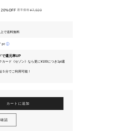
20%OFF
通常価格
¥7,920
円以上で送料無料
7 pt
ドで還元率UP
カード《セゾン》なら更に¥100につき1pt還
短５分でご利用可能！
カートに追加
を確認