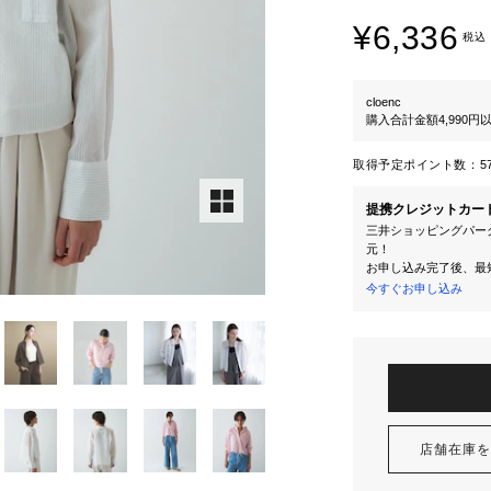
¥6,336
税込
cloenc
購入合計金額4,990
取得予定ポイント数：
5
提携クレジットカー
三井ショッピングパーク
元！
お申し込み完了後、最
今すぐお申し込み
店舗在庫