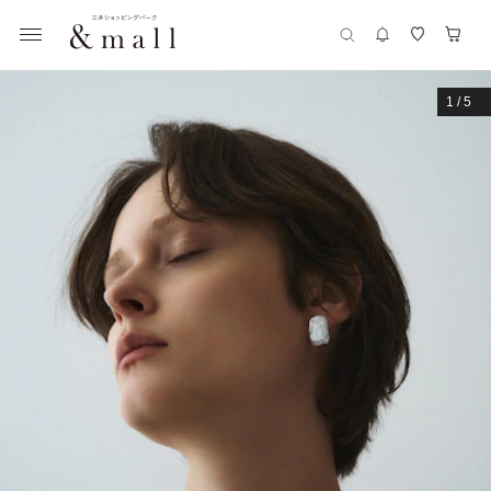
1
/
5