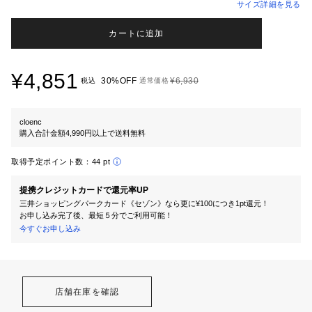
サイズ詳細を見る
カートに追加
¥4,851
30%OFF
¥6,930
税込
通常価格
cloenc
購入合計金額4,990円以上で送料無料
取得予定ポイント数：
44 pt
提携クレジットカードで還元率UP
三井ショッピングパークカード《セゾン》なら更に¥100につき1pt還元！
お申し込み完了後、最短５分でご利用可能！
今すぐお申し込み
店舗在庫を確認