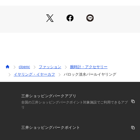
【着こなしポイント】
・結婚式やパーティーなどのきれいめシーンでは、顔周りの華
やかなアクセントとして活躍。
・デニムやカジュアルスタイルに合わせれば、程よく女性らし
さをプラスできます。
ーーーーーーーーーーーーーーーーーー
気になるアイテムはお気に入り登録がおすすめ！
cloenc
ファッション
腕時計・アクセサリー
お気に入り登録で、再入荷通知やお値下げ情報をお知らせ。
イヤリング・イヤーカフ
バロック淡水パールイヤリング
お得な情報をいち早くお届けいたします！
アイテムページにある、ハートマークをクリックして追加でき
ます。
三井ショッピングパークアプリ
全国の三井ショッピングパークポイント対象施設でご利用できるアプ
リ
ーーーーーーーーーーーーーーーーーー
三井ショッピングパークポイント
※照明の関係により、実際よりも色味が違って見える場合があ
ります。また、パソコン・スマートフォンなどの環境により、