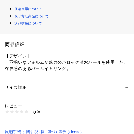
価格表示について
取り寄せ商品について
返品交換について
商品詳細
【デザイン】
・不揃いなフォルムが魅力のバロック淡水パールを使用した、
存在感のあるパールイヤリング。
・パール特有のやわらかな光沢が、顔周りを明るく見せつつ上
品な印象を与えます。
・耳にやさしくフィットするクリップ式で、長時間でも痛くな
サイズ詳細
性別：
レディース
りにくいのが嬉しいポイント。
カテゴリー：
ファッション
 ＞ 
腕時計・アクセサリー
 ＞ 
イヤリング・イヤ
ーカフ
素材：パール 合金
レビュー
【素材】
生産国：中国製
0件
・ナチュラルな表情と上品な艶を持つ淡水パールを使用。
商品番号：
1604600000521 
（モール）
R91-05012 （ショップ）
・ゴールドカラーの金具がパールのやわらかさを引き立て、き
れいめな印象に仕上げます。
・トレンドに左右されず、長く愛用できる素材感も魅力です。
特定商取引に関する法律に基づく表示（cloenc）