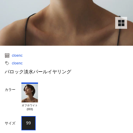
cloenc
cloenc
バロック淡水パールイヤリング
カラー
オフホワイト

99
サイズ