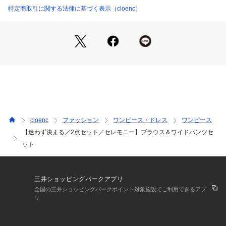
・ウエスト総ゴム仕様で、快適でイージーな穿き心地を提供し
特定商取引に関する法律に基づく表示（cloenc）
ます。
【素材】
・さらりと着られる手軽さが魅力のリラクシーな素材。
・自宅で手軽にケアできるウォッシャブル仕様。
・シワになりにくいためケアが簡単です。
【着こなしポイント】
・セットアップで着用し、付け衿やブローチを合わせると、オ
ケージョンシーンにもすぐに決まるきれいめスタイルが完成。
cloenc
ファッション
ワンピース・ドレス
ワンピース
・上下別々に着回せる汎用性の高さが魅力。トップスは単品で
【迷わず決まる／2点セット／セレモニー】ブラウス＆ワイドパンツセ
デニムと、パンツはフォルムシャツとの合わせもおすすめで
ット
す。
モデル身長：165cm
三井ショッピングパークアプリ
全国の三井ショッピングパークポイント対象施設でご利用できるアプ
リ
ーーーーーーーーーーーーーーーーーー