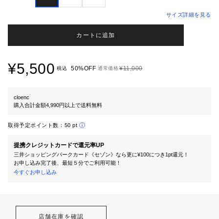
サイズ詳細を見る
カートに追加
¥5,500
50%OFF
¥11,000
税込
通常価格
cloenc
購入合計金額4,990円以上で送料無料
取得予定ポイント数：
50 pt
提携クレジットカードで還元率UP
三井ショッピングパークカード《セゾン》なら更に¥100につき1pt還元！
お申し込み完了後、最短５分でご利用可能！
今すぐお申し込み
店舗在庫を確認