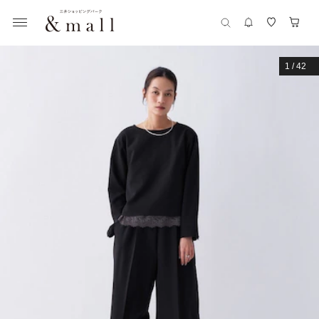
1
/
42