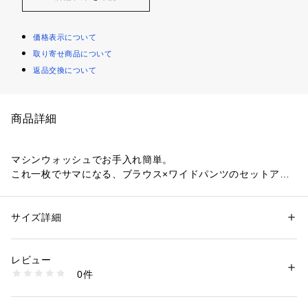
価格表示について
取り寄せ商品について
返品交換について
商品詳細
マシンウォッシュでお手入れ簡単。
これ一枚でサマになる、ブラウス×ワイドパンツのセットアイ
テム。
【デザイン】
サイズ詳細
性別：
レディース
・トップスとパンツの上下セットアイテム。
カテゴリー：
ファッション
 ＞ 
ワンピース・ドレス
 ＞ 
ワンピース
素材：トップス: ポリエステル90％ ポリウレタン10％ パンツ: ポリエステ
・トップスは、ボートネックがデコルテラインを美しく見せる
ル90％ ポリウレタン10％
レビュー
短めのクロップド丈で、全体のバランスを整えスタイルアップ
生産国：中国製
0件
を実現。
商品番号：
1604600000460 
（モール）
R91-55004 （ショップ）
・ワイドパンツは、美しい落ち感があり、身体のラインを拾い
にくいストレートシルエットで体型カバー効果も◎。