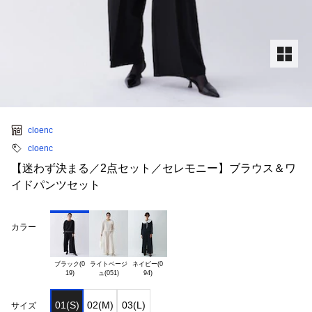
cloenc
cloenc
【迷わず決まる／2点セット／セレモニー】ブラウス＆ワ
イドパンツセット
カラー
ブラック(0

ライトベージ

ネイビー(0

01(S)
02(M)
03(L)
サイズ