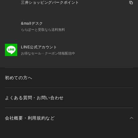
気になるアイテムはお気に入り登録がおすすめ！
三井ショッピングパークポイント
お気に入り登録で、再入荷通知やお値下げ情報をお知らせ。
お得な情報をいち早くお届けいたします！
&mallデスク
アイテムページにある、ハートマークをクリックして追加でき
ららぽーと受取なら送料無料
ます。
LINE公式アカウント
ーーーーーーーーーーーーーーーーーー
お得なセール・クーポン情報配信中
※照明の関係により、実際よりも色味が違って見える場合があ
ります。また、パソコン・スマートフォンなどの環境により、
初めての方へ
若干製品と画像のカラーが異なる場合もございます。
よくある質問・お問い合わせ
会社概要・利用規約など