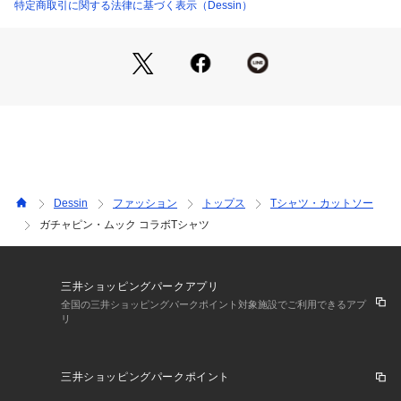
ます。
特定商取引に関する法律に基づく表示（Dessin）
・キッズ展開もあり、親子でリンクコーデを楽しんでいただけ
ます。
【素材ポイント】
・RUSSELLらしいカジュアルな風合いのコットン天竺を使用
しています。
・やわらかな肌触りで、デイリーに着回しやすい素材感です。
・コットン100％素材ならではの、快適な着心地が魅力です。
■サイズ表示について
Dessin
ファッション
トップス
Tシャツ・カットソー
※バイイング商品のため下げ札サイズ表記とワールドサイズ表
ガチャピン・ムック コラボTシャツ
記が異なります。製品寸法をご確認くださいませ。
ワールドサイズコード03＝製品サイズ表記L
三井ショッピングパークアプリ
※照明の関係により、実際よりも色味が違って見える場合があ
全国の三井ショッピングパークポイント対象施設でご利用できるアプ
リ
ります。また、パソコン・スマートフォンなどの環境により、
若干製品と画像のカラーが異なる場合もございます。
三井ショッピングパークポイント