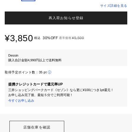
サイズ詳細を見る
再入荷お知らせ登録
¥3,850
30%OFF
¥5,500
税込
通常価格
Dessin
購入合計金額4,990円以上で送料無料
取得予定ポイント数：
35 pt
提携クレジットカードで還元率UP
三井ショッピングパークカード《セゾン》なら更に¥100につき1pt還元！
お申し込み完了後、最短５分でご利用可能！
今すぐお申し込み
店舗在庫を確認