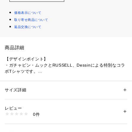
価格表示について
取り寄せ商品について
返品交換について
商品詳細
【デザインポイント】
・ガチャピン・ムックとRUSSELL、Dessinによる特別なコラ
ボTシャツです。
・カレッジロゴにキャラクターモチーフを組み合わせた遊び心
あるデザインです。
・ゆったりとしたシルエットで、リラックス感のある着心地に
サイズ詳細
性別：
メンズ
仕上げました。
カテゴリー：
ファッション
 ＞ 
トップス
 ＞ 
Tシャツ・カットソー
素材：コットン100％
生産国：中国製
レビュー
【スタイリングポイント】
商品番号：
1604300006666 
（モール）
0件
・デニムやチノパンと合わせた、王道のカジュアルスタイルに
F59-15750 （ショップ）
おすすめです。
・ショートパンツと合わせれば、軽快な夏の着こなしを楽しめ