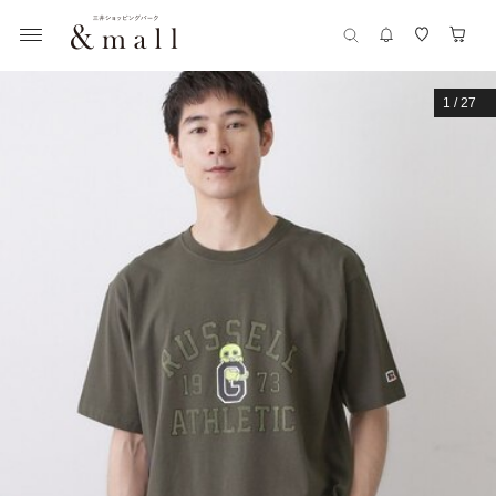
1
/
27