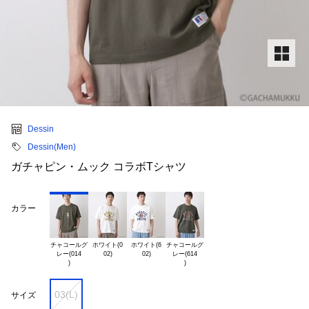
Dessin
Dessin(Men)
ガチャピン・ムック コラボTシャツ
カラー
チャコールグ

ホワイト(0

ホワイト(6

チャコールグ

レー(014

レー(614

03(L)
サイズ