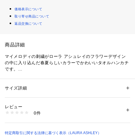
価格表示について
取り寄せ商品について
返品交換について
商品詳細
マイメロディの刺繍がローラ アシュレイのフラワーデザイン
の中に入り込んだ春夏らしいカラーでかわいいタオルハンカチ
です。
キャラクターの愛らしさを活かした上品なコレクションになっ
ています。
サイズ詳細
性別：
レディース
カテゴリー：
ファッション
 ＞ 
ファッション雑貨
 ＞ 
ハンカチ・ハンドタオ
ル
※照明の関係により、実際よりも色味が違って見える場合があ
素材：綿100％
レビュー
ります。また、パソコン・スマートフォンなどの環境により、
生産国：中国製
0件
若干製品と画像のカラーが異なる場合もございます。
商品番号：
1604200002768 
（モール）
N99-41338 （ショップ）
特定商取引に関する法律に基づく表示（LAURA ASHLEY）