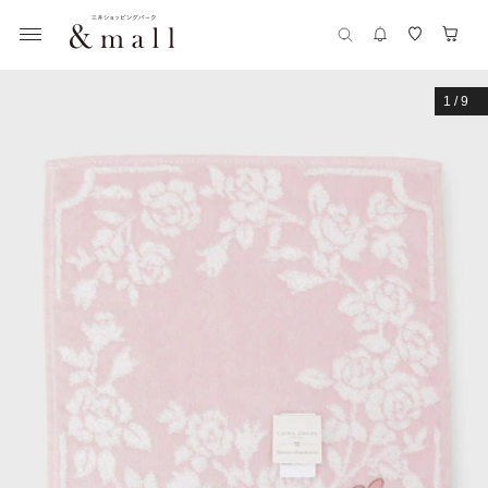
1
/
9