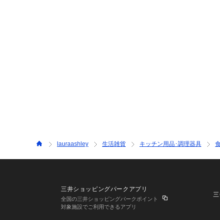
lauraashley
生活雑貨
キッチン用品･調理器具
三井ショッピングパークアプリ
三
全国の三井ショッピングパークポイント
対象施設でご利用できるアプリ