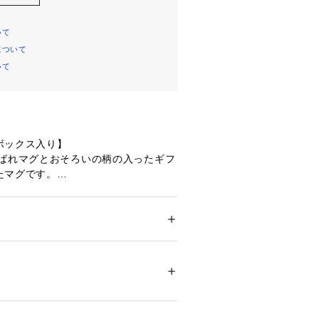
いて
について
いて
ボックス入り】
喜ばれマグとおそろいの柄の入ったギフ
たマグです。
00ml）
貨
 ＞ 
キッチン用品･調理器具
 ＞ 
食器
り、実際よりも色味が違って見える場
02670 
（モール）
た、パソコン・スマートフォンなどの
ップ）
製品と画像のカラーが異なる場合もご