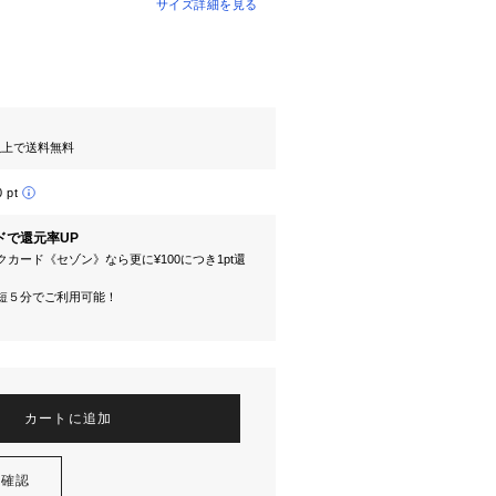
サイズ詳細を見る
円以上で送料無料
0 pt
ドで還元率UP
カード《セゾン》なら更に¥100につき1pt還
短５分でご利用可能！
カートに追加
を確認