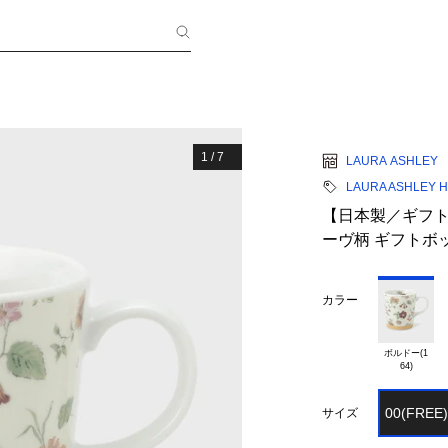
1
/
7
LAURA ASHLEY
LAURA ASHLEY 
【日本製／ギフト
ーヴ柄 ギフトボ
カラー
ボルドー(1

00(FREE)
サイズ