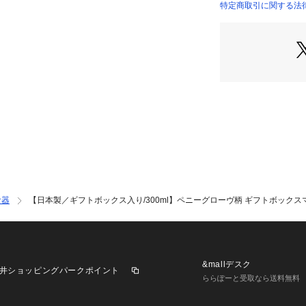
特定商取引に関する法律に
食器
【日本製／ギフトボックス入り/300ml】ペニーグローヴ柄 ギフトボックス
&mallデスク
井ショッピングパークポイント
ららぽーと受取なら送料無料