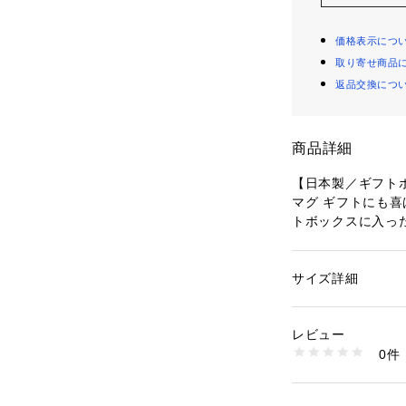
価格表示につ
取り寄せ商品
返品交換につ
商品詳細
【日本製／ギフト
マグ ギフトにも
トボックスに入っ
■ 内容量（満水／3
■ 生産国：日本
サイズ詳細
性別：
レディース
カテゴリー：
生活雑
生産国：日本製
レビュー
※照明の関係によ
商品番号：
16042000
0件
合があります。ま
N99-91305 （ショ
環境により、若干
ざいます。