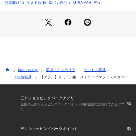
【素材】
特定商取引に関する法律に基づく表示（LAURA ASHLEY）
コットン100％
画像はシングルサイズ
lauraashley
家具・インテリア
ベッド・寝具
その他寝具
【ダブル】カミール柄 ストライプマットレスカバー
三井ショッピングパークアプリ
全国の三井ショッピングパークポイント対象施設でご利用できるアプ
リ
三井ショッピングパークポイント