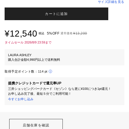
サイズ詳細を見る
カートに追加
¥12,540
5%OFF
¥13,200
税込
通常価格
タイムセール 2026/8/9 23:59まで
LAURA ASHLEY
購入合計金額4,990円以上で送料無料
取得予定ポイント数：
114 pt
提携クレジットカードで還元率UP
三井ショッピングパークカード《セゾン》なら更に¥100につき1pt還元！
お申し込み完了後、最短５分でご利用可能！
今すぐお申し込み
店舗在庫を確認