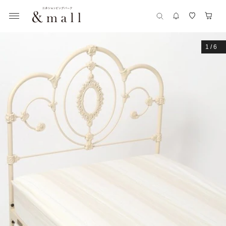
1
/
6