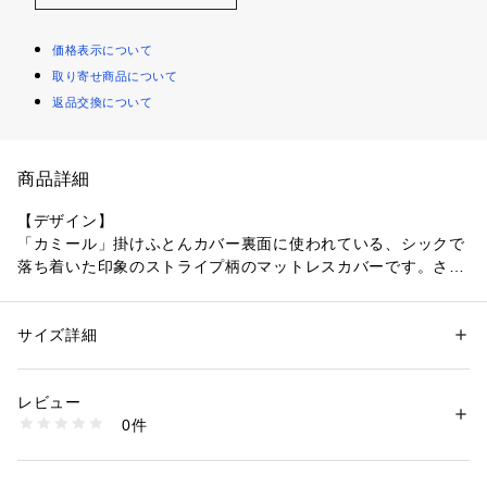
価格表示について
取り寄せ商品について
返品交換について
商品詳細
【デザイン】
「カミール」掛けふとんカバー裏面に使われている、シックで
落ち着いた印象のストライプ柄のマットレスカバーです。さら
っとした肌触りの心地よい綿素材。「カミール」掛け布団カバ
ーとトータルコーディトが叶います。マチ幅は35cmのため、
マットレス高さは30～33cmまでを推奨いたします。ローラア
サイズ詳細
性別：
レディース
シュレイでは、環境に配慮した取り組みとしてプラスティック
カテゴリー：
家具・インテリア
 ＞ 
ベッド・寝具
 ＞ 
その他寝具
素材：コットン100％
ゴミを減らすため、従来のベッドリネン用のプラスティック包
生産国：中国製
レビュー
材から、お揃いのプリント生地を使用した巾着に切り替えてお
商品番号：
1604200000912 
（モール）
0件
ります。マットレスカバーを取り出した後、巾着ポーチ等とし
N99-81131 （ショップ）
てご使用をお楽しみください。