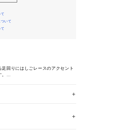
いて
について
いて
る足回りにはしごレースのアクセント
す。
シックカラーに合わせて、コーディネ
えるビビットカラーも揃えました。
があるため、透け防止のインナー着用
ション
 ＞ 
パンツ
 ＞ 
6～9分丈パンツ
別布:綿100％
31501 
（モール）
 
ップ）
/ドローストリング