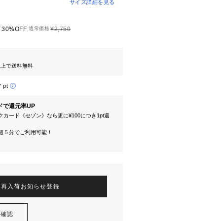
サイズ詳細を見る
30%OFF
通常価格
¥2,750
円以上で送料無料
7 pt
ドで還元率UP
カード《セゾン》なら更に¥100につき1pt還
短５分でご利用可能！
再入荷お知らせ登録
を確認