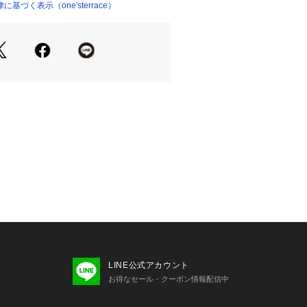
づく表示（one'sterrace）
画像をご参照ください。
＊＊＊＊＊＊＊＊＊＊＊＊＊＊＊＊＊
はお気に入り登録がおすすめ！
『ハートマーク』をクリックして簡単
状況など新着情報をメルマガにてお知
気に入りアイテムの一覧もチェックで
＊＊＊＊＊＊＊＊＊＊＊＊＊＊＊＊＊
り、実際よりも色味が違って見える場
LINE公式アカウント
た、パソコン・スマートフォンなどの
お得なセール・クーポン情報配信中
製品と画像のカラーが異なる場合もご