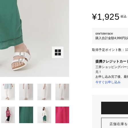
¥1,925
税込
one'sterrace
購入合計金額4,990
取得予定ポイント数：
1
提携クレジットカー
三井ショッピングパーク
元！
お申し込み完了後、最
今すぐお申し込み
店舗在庫