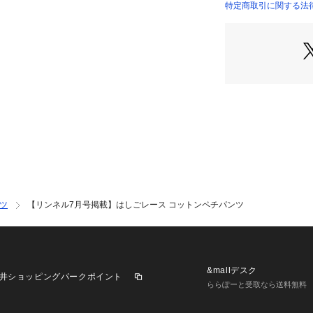
特定商取引に関する法律に基
※洗濯表示は詳細
＊＊＊＊＊＊＊＊
＊＊＊
気になるアイテム
商品ページにある
に追加できます。
値下げ情報や在庫
らせ！
マイページからお
きます！
ンツ
【リンネル7月号掲載】はしごレース コットンペチパンツ
＊＊＊＊＊＊＊＊
＊＊＊
※照明の関係によ
&mallデスク
井ショッピングパークポイント
合があります。ま
ららぽーと受取なら送料無料
環境により、若干
ざいます。