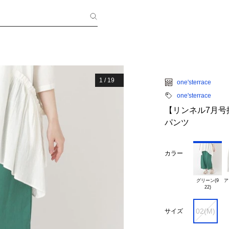
1
/
19
one'sterrace
one'sterrace
【リンネル7月号
パンツ
カラー
グリーン(9

ア
02(M)
サイズ