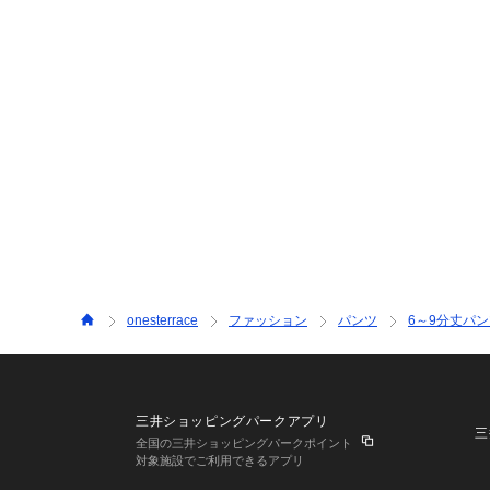
onesterrace
ファッション
パンツ
6～9分丈パ
三井ショッピングパークアプリ
三
全国の三井ショッピングパークポイント
対象施設でご利用できるアプリ