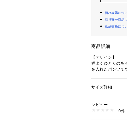
価格表示につ
取り寄せ商品
返品交換につ
商品詳細
【デザイン】
程よくゆとりのあ
を入れたパンツで
カラー展開はベー
ートの差し色に使
淡色は透ける場合
サイズ詳細
性別：
レディース
を推奨します。
カテゴリー：
ファッ
素材：本体:綿100％ 
生産国：インド製
レビュー
【仕様】
商品番号：
16040000
0件
・ポケット数：なし
410-15975 （ショ
・ウエスト:総ゴム
・裏地なし