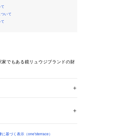
いて
について
いて
訳家でもある鏡リュウジブランドの財
、内側には鏡リュウジの代名詞でもあ
しがしてあります。
違うタロットが明記してあります。
ション
 ＞ 
財布・ケース
 ＞ 
財布
様:ポリエステル
＊＊＊＊＊＊＊＊＊＊＊＊＊＊＊＊＊
28334 
（モール）
はお気に入り登録がおすすめ！
ップ）
『ハートマーク』をクリックして簡単
づく表示（one'sterrace）