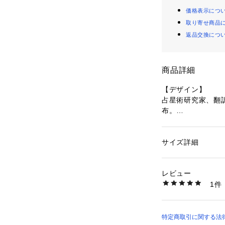
価格表示につ
取り寄せ商品
返品交換につ
商品詳細
【デザイン】
占星術研究家、翻
布。
表面は牛革を使用
るタロットの箔押
カラーそれぞれに
サイズ詳細
性別：
レディース
カテゴリー：
ファッ
素材：表:牛革 中仕
＊＊＊＊＊＊＊＊
生産国：中国製
レビュー
＊＊＊
商品番号：
16040000
1件
気になるアイテム
410-14871 （ショ
商品ページにある
に追加できます。
特定商取引に関する法律に基