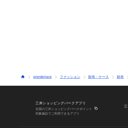
onesterrace
ファッション
財布・ケース
財布
三井ショッピングパークアプリ
三
全国の三井ショッピングパークポイント
対象施設でご利用できるアプリ