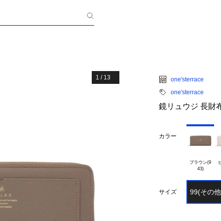
1
/
13
one'sterrace
one'sterrace
鏡リュウジ 長財
カラー
ブラウン(9

ピ
99(その他
サイズ