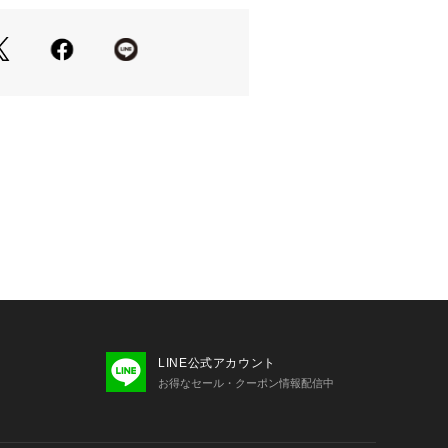
状況など新着情報をメルマガにてお知
気に入りアイテムの一覧もチェックで
＊＊＊＊＊＊＊＊＊＊＊＊＊＊＊＊＊
り、実際よりも色味が違って見える場
た、パソコン・スマートフォンなどの
製品と画像のカラーが異なる場合もご
LINE公式アカウント
お得なセール・クーポン情報配信中