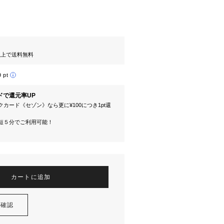
円以上で送料無料
9 pt
ドで還元率UP
カード《セゾン》なら更に¥100につき1pt還
短５分でご利用可能！
カートに追加
を確認