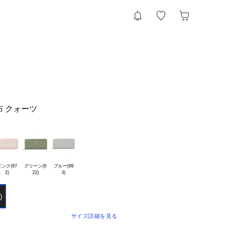
布 クォーツ
ンク(97

グリーン(9

ブルー(99

)
サイズ詳細を見る