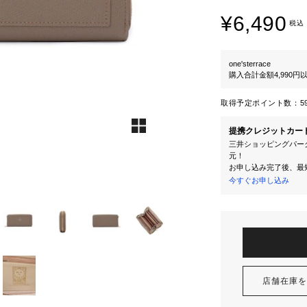
¥6,490
税込
one'sterrace
購入合計金額4,990
取得予定ポイント数：
5
提携クレジットカー
三井ショッピングパーク
元！
お申し込み完了後、最
今すぐお申し込み
店舗在庫