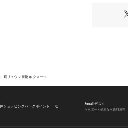
値下げ情報や在庫
らせ！
マイページからお
きます！
＊＊＊＊＊＊＊＊
＊＊＊
※照明の関係によ
合があります。ま
環境により、若干
ざいます。
鏡リュウジ 長財布 クォーツ
&mallデスク
井ショッピングパークポイント
ららぽーと受取なら送料無料