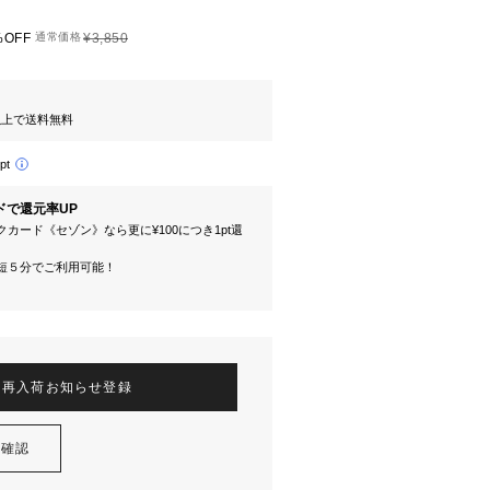
%OFF
通常価格
¥3,850
円以上で送料無料
pt
ドで還元率UP
カード《セゾン》なら更に¥100につき1pt還
短５分でご利用可能！
再入荷お知らせ登録
を確認