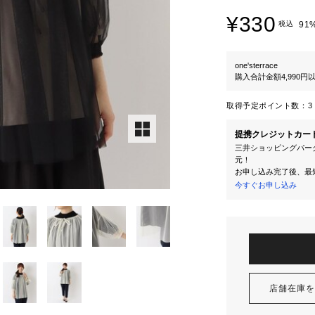
¥330
税込
91
one'sterrace
購入合計金額4,990
取得予定ポイント数：
3 
提携クレジットカー
三井ショッピングパーク
元！
お申し込み完了後、最
今すぐお申し込み
店舗在庫