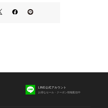
＊＊＊＊＊＊＊＊＊＊＊＊＊＊＊＊＊
はお気に入り登録がおすすめ！
『ハートマーク』をクリックして簡単
状況など新着情報をメルマガにてお知
気に入りアイテムの一覧もチェックで
＊＊＊＊＊＊＊＊＊＊＊＊＊＊＊＊＊
り、実際よりも色味が違って見える場
た、パソコン・スマートフォンなどの
LINE公式アカウント
製品と画像のカラーが異なる場合もご
お得なセール・クーポン情報配信中