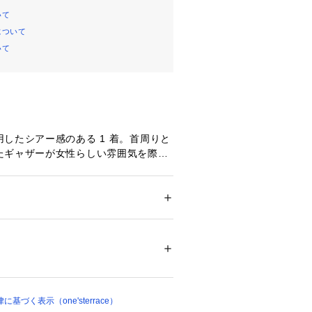
いて
について
いて
したシアー感のある 1 着。首周りと
たギャザーが女性らしい雰囲気を際立
ハリ感のあるチュールを使用し、立体
。
感があり、レイヤードアイテムとして
ション
 ＞ 
トップス
 ＞ 
シャツ・ブラウス
00％
可能な2WAY で、着こなしの幅が広
24361 
（モール）
。
ップ）
ンナーは本商品ではございません。
画像をご確認ください。
づく表示（one'sterrace）