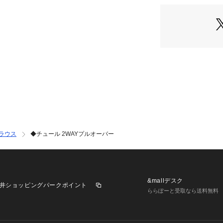
＊＊＊＊＊＊＊＊
＊＊＊
気になるアイテム
商品ページにある
に追加できます。
値下げ情報や在庫
らせ！
マイページからお
きます！
＊＊＊＊＊＊＊＊
ラウス
◆チュール 2WAYプルオーバー
＊＊＊
※照明の関係によ
合があります。ま
&mallデスク
井ショッピングパークポイント
環境により、若干
ららぽーと受取なら送料無料
ざいます。