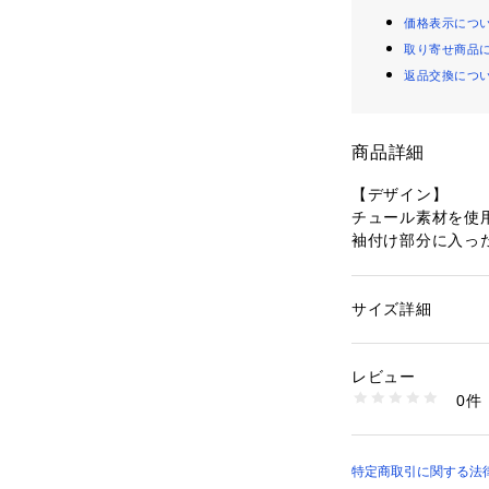
価格表示につ
取り寄せ商品
返品交換につ
商品詳細
【デザイン】
チュール素材を使用
袖付け部分に入っ
たせます。
繊細ながらも少し
感ある見た目です
サイズ詳細
性別：
レディース
シアー素材で抜け
カテゴリー：
ファッ
素材：ポリエステル1
活躍します。
生産国：中国製
レビュー
前後どちらでも着用
商品番号：
16040000
0件
がるアイテムです
410-12895 （ショ
※着用しているイ
※洗濯表示は詳細
特定商取引に関する法律に基