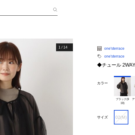
1
/
14
one'sterrace
one'sterrace
◆チュール 2WA
カラー
ブラック(9

ア
02(M)
サイズ