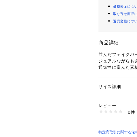
価格表示につ
取り寄せ商品
返品交換につ
商品詳細
並んだフェイクパ
ジュアルながらも
通気性に富んだ素
す。
サイズ調節可能で
普段のスタイルを
サイズ詳細
性別：
レディース
です。
カテゴリー：
ファッ
プ
素材：レーヨン70％
レビュー
生産国：中国製
0件
※照明の関係によ
商品番号：
16038000
R53-80206 （ショ
合があります。ま
環境により、若干
ざいます。
特定商取引に関する法