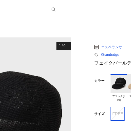
1
/
9
エスペランサ
Grandedge
フェイクパール
カラー
ブラック(0

ベ
FREE
サイズ