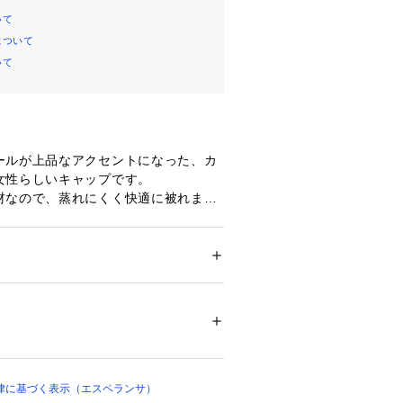
いて
について
いて
ールが上品なアクセントになった、カ
女性らしいキャップです。
材なので、蒸れにくく快適に被れま
頭にしっかりフィット！
大人可愛く格上げしてくれるアイテム
ション
 ＞ 
帽子・ヘアアクセサリー
 ＞ 
キャッ
 ポリエステル30％
り、実際よりも色味が違って見える場
04479 
（モール）
ップ）
た、パソコン・スマートフォンなどの
製品と画像のカラーが異なる場合もご
律に基づく表示（エスペランサ）