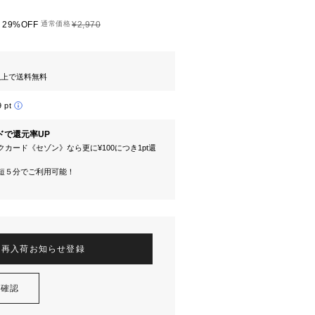
29%OFF
通常価格
¥2,970
円以上で送料無料
9 pt
ドで還元率UP
カード《セゾン》なら更に¥100につき1pt還
短５分でご利用可能！
再入荷お知らせ登録
を確認