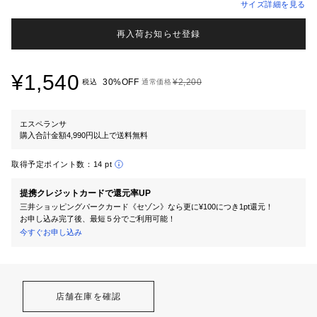
サイズ詳細を見る
再入荷お知らせ登録
¥1,540
30%OFF
¥2,200
税込
通常価格
エスペランサ
購入合計金額4,990円以上で送料無料
取得予定ポイント数：
14 pt
提携クレジットカードで還元率UP
三井ショッピングパークカード《セゾン》なら更に¥100につき1pt還元！
お申し込み完了後、最短５分でご利用可能！
今すぐお申し込み
店舗在庫を確認