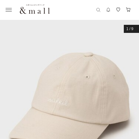
1
/
9