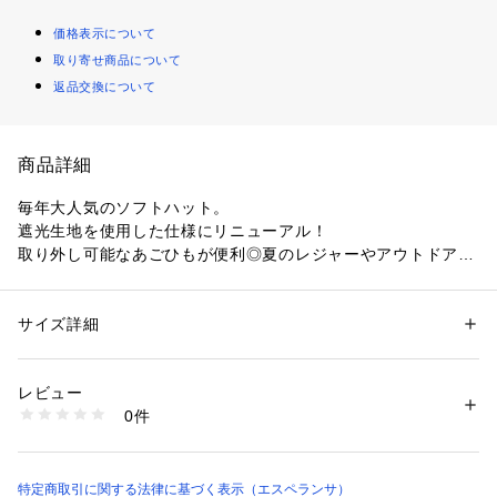
価格表示について
取り寄せ商品について
返品交換について
商品詳細
毎年大人気のソフトハット。
遮光生地を使用した仕様にリニューアル！
取り外し可能なあごひもが便利◎夏のレジャーやアウトドアで
も活躍します！
深くかぶれる＆ツバ広なので真夏の気になる日差しをしっかり
ガード。
サイズ詳細
性別：
レディース
抗菌防臭機能付きの汗止めテープで安心快適にお使いいただけ
カテゴリー：
ファッション
 ＞ 
帽子・ヘアアクセサリー
 ＞ 
ハット
素材：表地: ポリエステル100％ 裏地: ポリエステル80％ 綿20％ ブリム裏
ます！
生地: ポリエステル100％ パイピング生地: ポリエステル100％
レビュー
生産国：中国製
0件
※この製品は、抗菌防臭加工をしております。この効果は永久
商品番号：
1603800004470 
（モール）
R53-80210 （ショップ）
的ではありません。
特定商取引に関する法律に基づく表示（エスペランサ）