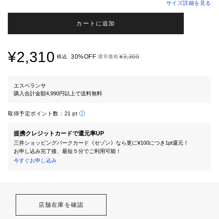
サイズ詳細を見る
カートに追加
¥2,310
30%OFF
¥3,300
税込
通常価格
エスペランサ
購入合計金額4,990円以上で送料無料
取得予定ポイント数：
21 pt
提携クレジットカードで還元率UP
三井ショッピングパークカード《セゾン》なら更に¥100につき1pt還元！
お申し込み完了後、最短５分でご利用可能！
今すぐお申し込み
店舗在庫を確認