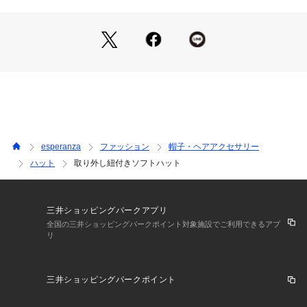
※照明の関係により、実際よりも色味が違って見える場合があ
ります。また、パソコン・スマートフォンなどの環境により、
若干製品と画像のカラーが異なる場合もございます。
esperanza
ファッション
帽子・ヘアアクセサリー
ハット
取り外し紐付きソフトハット
三井ショッピングパークアプリ
全国の三井ショッピングパークポイント対象施設でご利用できるアプ
リ
三井ショッピングパークポイント