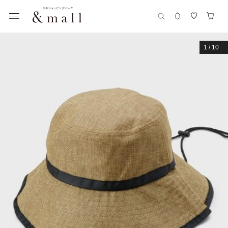
1
/
10