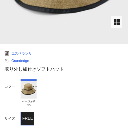
エスペランサ
Grandedge
取り外し紐付きソフトハット
カラー
ベージュ(0

FREE
サイズ