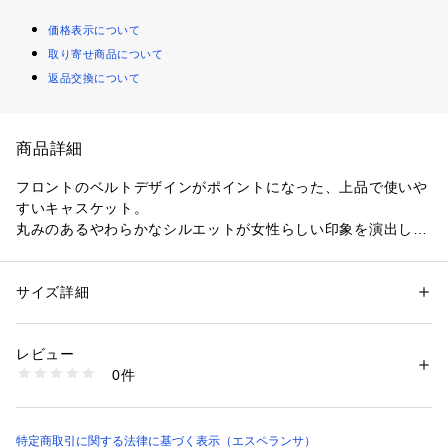
価格表示について
取り寄せ商品について
返品交換について
商品詳細
フロントのベルトデザインがポイントになった、上品で使いや
すいキャスケット。
丸みのあるやわらかなシルエットが女性らしい印象を演出し、
コーデに取り入れるだけでこなれ感のあるスタイルに仕上がり
ます。
サイズ詳細
性別：
レディース
カテゴリー：
ファッション
 ＞ 
帽子・ヘアアクセサリー
 ＞ 
キャスケット
素材：本体: ポリエステル97％ ポリウレタン3％ ベルト: 人工皮革
※照明の関係により、実際よりも色味が違って見える場合があ
生産国：中国製
レビュー
ります。また、パソコン・スマートフォンなどの環境により、
商品番号：
1603800004467 
（モール）
0件
若干製品と画像のカラーが異なる場合もございます。
R53-80215 （ショップ）
特定商取引に関する法律に基づく表示（エスペランサ）