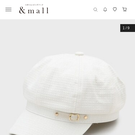
1
/
9