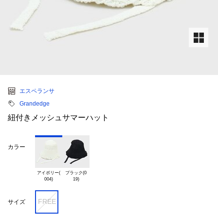
エスペランサ
Grandedge
紐付きメッシュサマーハット
カラー
アイボリー(

ブラック(0

FREE
サイズ