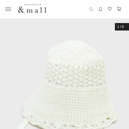
1
/
8