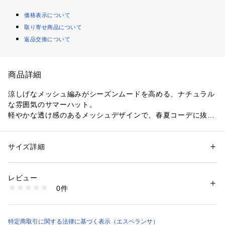
価格表示について
取り寄せ商品について
返品交換について
商品詳細
涼しげなメッシュ編みがシーズンムードを高める、ナチュラル
な雰囲気のサマーハット。
軽やかな透け感のあるメッシュデザインで、春夏コーデに抜け
感をプラスしてくれるアイテムです。
サイズ詳細
性別：
レディース
※照明の関係により、実際よりも色味が違って見える場合があ
カテゴリー：
ファッション
 ＞ 
帽子・ヘアアクセサリー
 ＞ 
ハット
素材：ポリエステル100％
ります。また、パソコン・スマートフォンなどの環境により、
生産国：中国製
レビュー
若干製品と画像のカラーが異なる場合もございます。
商品番号：
1603800004464 
（モール）
0件
R53-80211 （ショップ）
特定商取引に関する法律に基づく表示（エスペランサ）