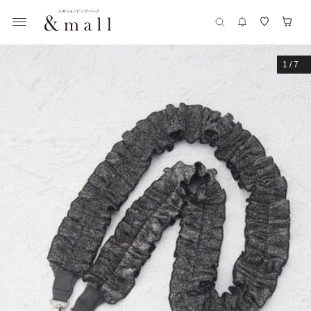
1
/
7