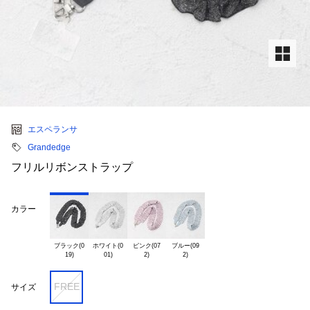
エスペランサ
Grandedge
フリルリボンストラップ
カラー
ブラック(0

ホワイト(0

ピンク(07

ブルー(09

FREE
サイズ