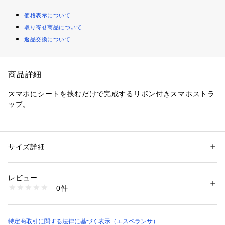
価格表示について
取り寄せ商品について
返品交換について
商品詳細
スマホにシートを挟むだけで完成するリボン付きスマホストラ
ップ。
・スマホの機種を問わずお使いいただけるリボン付きスストラ
ップです。
・お手持ちのスマホケースにシート部分を通すだけでストラッ
サイズ詳細
性別：
レディース
プに！
カテゴリー：
ファッション
 ＞ 
財布・ケース
 ＞ 
スマートフォンケース
素材：ポリエステル
・お気に入りのスマホケースのまま付けることが可能です。
生産国：中国製
レビュー
・手ぶらでお出かけができる便利アイテム。
商品番号：
1603800003282 
（モール）
0件
・普段使いはもちろん、アウトドアシーンでもお使いいただけ
R53-93410 （ショップ）
ます。
特定商取引に関する法律に基づく表示（エスペランサ）