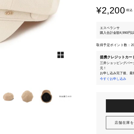
¥2,200
税込
エスペランサ
購入合計金額4,990
取得予定ポイント数：
2
提携クレジットカー
三井ショッピングパーク
元！
お申し込み完了後、最
今すぐお申し込み
店舗在庫