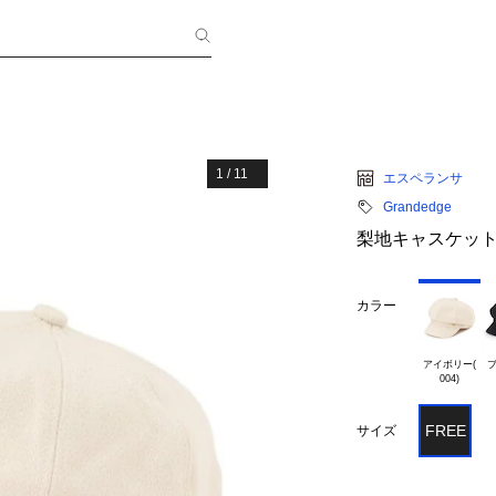
1
/
11
エスペランサ
Grandedge
梨地キャスケッ
カラー
アイボリー(

ブ
FREE
サイズ