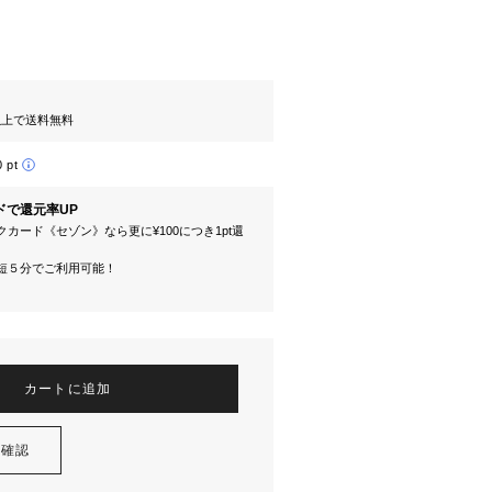
円以上で送料無料
0 pt
ドで還元率UP
カード《セゾン》なら更に¥100につき1pt還
短５分でご利用可能！
カートに追加
を確認