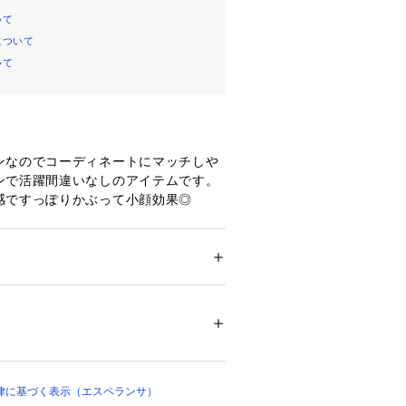
いて
について
いて
ンなのでコーディネートにマッチしや
ンで活躍間違いなしのアイテムです。
感ですっぽりかぶって小顔効果◎
ション
 ＞ 
帽子・ヘアアクセサリー
 ＞ 
キャス
7％ レーヨン19％ ポリウレタン4％ ※芯地
02931 
（モール）
ップ）
律に基づく表示（エスペランサ）