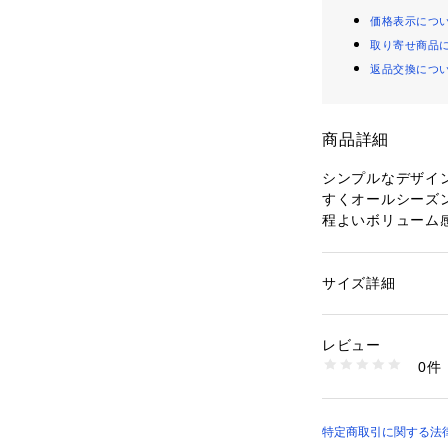
価格表示につ
取り寄せ商品
返品交換につ
商品詳細
シンプルなデザイ
すくオールシーズ
程よいボリューム
サイズ詳細
性別：
レディース
カテゴリー：
ファッ
ケット
素材：ポリエステル7
レビュー
を除く
0件
生産国：中国製
商品番号：
16038000
R53-93351 （ショ
特定商取引に関する法