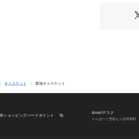
キャスケット
梨地キャスケット
&mallデスク
井ショッピングパークポイント
ららぽーと受取なら送料無料