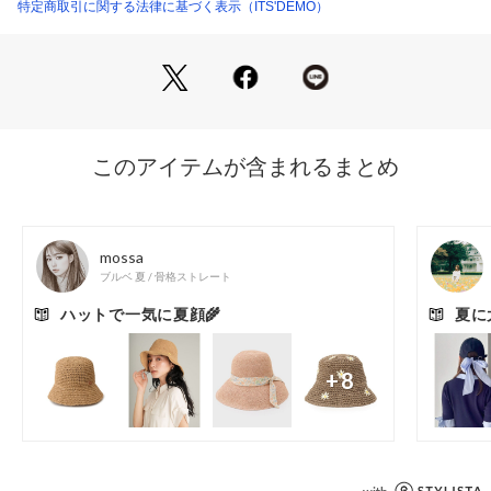
内側にはひんやり接触冷感の汗止めテープを採用し、夏のお出
特定商取引に関する法律に基づく表示（ITS'DEMO）
かけにうれしい仕上がりです。
さらに、コンパクトにたたんで持ち運べるので、旅行やレジャ
ーにもぴったり。
内側のテープでサイズ調整ができ、あご紐ループ付きで風の強
い日にも安心。
見た目の可愛さと実用性を兼ね備えた、頼れる夏ハットです。
※照明の関係により、実際よりも色味が違って見える場合があ
ります。また、パソコン・スマートフォンなどの環境により、
若干製品と画像のカラーが異なる場合もございます。
----------------------------------------
★お気に入り登録がおすすめ★
▽気になる商品はハートマークをクリック！
・再入荷やセールの通知をお知らせ
・お気に入り一覧からいつでもチェック