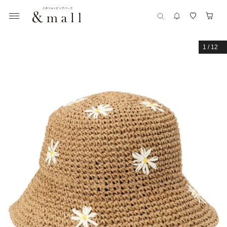
1
/
12