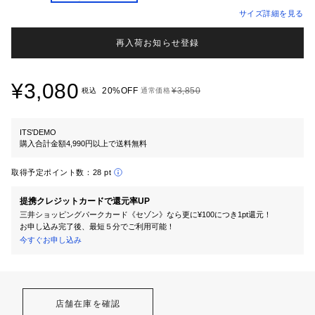
サイズ詳細を見る
再入荷お知らせ登録
¥3,080
20%OFF
¥3,850
税込
通常価格
ITS'DEMO
購入合計金額4,990円以上で送料無料
取得予定ポイント数：
28 pt
提携クレジットカードで還元率UP
三井ショッピングパークカード《セゾン》なら更に¥100につき1pt還元！
お申し込み完了後、最短５分でご利用可能！
今すぐお申し込み
店舗在庫を確認