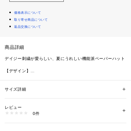
価格表示について
取り寄せ商品について
返品交換について
商品詳細
デイジー刺繍が愛らしい、夏にうれしい機能派ペーパーハット
【デザイン】
散りばめられたデイジーの刺繍が、ナチュラルな素材感に可愛
らしさを添えるペーパーハット。
やさしい印象のベージュ、グレージュ、ライトベージュの3色
サイズ詳細
性別：
レディース
展開で、コーディネートに自然となじみます。
カテゴリー：
ファッション
 ＞ 
帽子・ヘアアクセサリー
 ＞ 
ハット
素材：分類外繊維（紙）100％
ふんわりとした雰囲気ながら、華やかさもしっかり感じられ
生産国：中国製
レビュー
る、夏のおしゃれに映えるアイテムです。
商品番号：
1603500013372 
（モール）
0件
P93-95035 （ショップ）
【機能性】
通気性に富んだ仕様で、暑い季節も快適なかぶり心地。