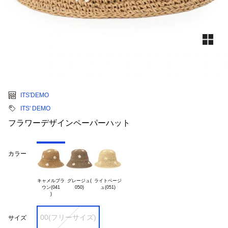
ITS'DEMO
ITS' DEMO
フラワーデザインペーパーハット
カラー
キャメルブラ

グレージュ(

ライトベージ

ウン(041

00(フリーサイズ)
サイズ