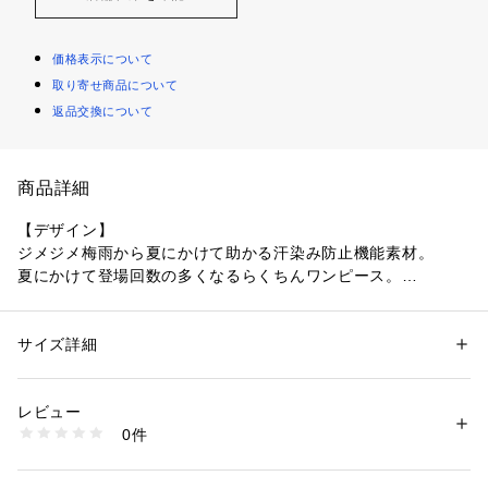
価格表示について
取り寄せ商品について
返品交換について
商品詳細
【デザイン】
ジメジメ梅雨から夏にかけて助かる汗染み防止機能素材。
夏にかけて登場回数の多くなるらくちんワンピース。
★嬉しい機能付き
1.汗染み防止
サイズ詳細
性別：
レディース
2.接触冷感
カテゴリー：
ファッション
 ＞ 
ワンピース・ドレス
 ＞ 
ワンピース
素材：コットン65％ ポリエステル35％
3.UVカット
生産国：中国製
レビュー
4.アンチピリング
商品番号：
1603500013305 
（モール）
0件
P93-55017 （ショップ）
裾に向かってきれいに広がるプリンセスラインのカットソーワ
ンピース。