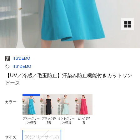
ITS'DEMO
ITS' DEMO
【UV／冷感／毛玉防止】汗染み防止機能付きカットワン
ピース
カラー
ブルーグリー

ブラック(0

ミントグリー

ピンク(07

00(フリーサイズ)
サイズ