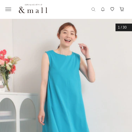
1
/
30