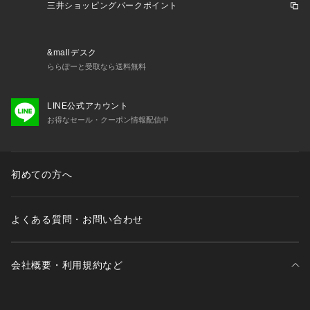
ります。また、パソコン・スマートフォンなどの環境により、
三井ショッピングパークポイント
若干製品と画像のカラーが異なる場合もございます。
&mallデスク
----------------------------------------
ららぽーと受取なら送料無料
★お気に入り登録がおすすめ★
LINE公式アカウント
お得なセール・クーポン情報配信中
▽気になる商品はハートマークをクリック！
・再入荷やセールの通知をお知らせ
・お気に入り一覧からいつでもチェック
初めての方へ
▽ブランドのお気に入り登録も！
・新商品やお得な情報をいち早くお知らせ
よくある質問・お問い合わせ
----------------------------------------
会社概要・利用規約など