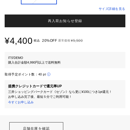
サイズ詳細を見る
再入荷お知らせ登録
¥4,400
20%OFF
¥5,500
税込
通常価格
ITS'DEMO
購入合計金額4,990円以上で送料無料
取得予定ポイント数：
40 pt
提携クレジットカードで還元率UP
三井ショッピングパークカード《セゾン》なら更に¥100につき1pt還元！
お申し込み完了後、最短５分でご利用可能！
今すぐお申し込み
店舗在庫を確認