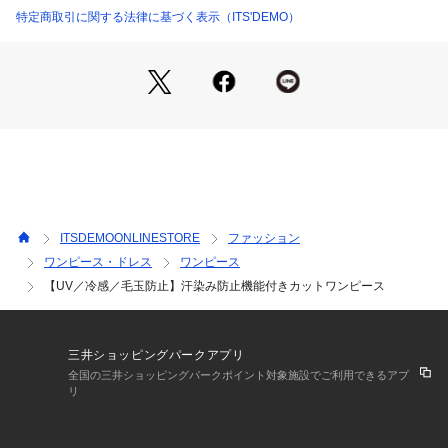
リラックス感のある着心地ながらも胸周りからウエストはすっ
特定商取引に関する法律に基づく表示（ITS'DEMO）
きり見え、ウエストから裾に向かってエレガントに広がる計算
されたシルエットです。
またセンター中心にハギをつくり縦のラインを強調すること
で、すっきりとした印象をつくっています。
夏のジメジメも吹き飛ぶ鮮やかなカラー展開もポイントです。
【素材】
さらりとした肌触りのカットソー素材。
【仕様】
ITSDEMOONLINESTORE
ファッション
・裏地なし
ワンピース・ドレス
ワンピース
・ポケットなし
【UV／冷感／毛玉防止】汗染み防止機能付きカットワンピース
※ミントグリーン（021）はやや透け感があるため、インナー
の着用をおすすめします。
※この製品は、太陽光線中の紫外線（UV）を通しにくくしま
三井ショッピングパークアプリ
す。この効果は永久的ではありません。
全国の三井ショッピングパークポイント対象施設でご利用できるアプ
リ
※照明の関係により、実際よりも色味が違って見える場合があ