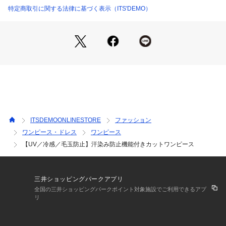
リラックス感のある着心地ながらも胸周りからウエストはすっ
特定商取引に関する法律に基づく表示（ITS'DEMO）
きり見え、ウエストから裾に向かってエレガントに広がる計算
されたシルエットです。
またセンター中心にハギをつくり縦のラインを強調すること
で、すっきりとした印象をつくっています。
夏のジメジメも吹き飛ぶ鮮やかなカラー展開もポイントです。
【素材】
さらりとした肌触りのカットソー素材。
【仕様】
ITSDEMOONLINESTORE
ファッション
・裏地なし
ワンピース・ドレス
ワンピース
・ポケットなし
【UV／冷感／毛玉防止】汗染み防止機能付きカットワンピース
※ミントグリーン（021）はやや透け感があるため、インナー
の着用をおすすめします。
※この製品は、太陽光線中の紫外線（UV）を通しにくくしま
三井ショッピングパークアプリ
す。この効果は永久的ではありません。
全国の三井ショッピングパークポイント対象施設でご利用できるアプ
リ
※照明の関係により、実際よりも色味が違って見える場合があ