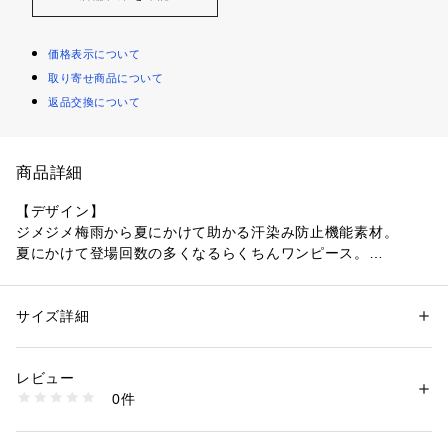
価格表示について
取り寄せ商品について
返品交換について
商品詳細
【デザイン】
ジメジメ梅雨から夏にかけて助かる汗染み防止機能素材。
夏にかけて登場回数の多くなるらくちんワンピース。
★嬉しい機能付き
1.汗染み防止
サイズ詳細
性別：
レディース
2.接触冷感
カテゴリー：
ファッション
 ＞ 
ワンピース・ドレス
 ＞ 
ワンピース
素材：コットン65％ ポリエステル35％
3.UVカット
生産国：中国製
レビュー
4.アンチピリング
商品番号：
1603500013305 
（モール）
0件
P93-55017 （ショップ）
裾に向かってきれいに広がるプリンセスラインのカットソーワ
ンピース。