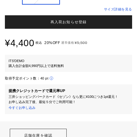
サイズ詳細を見る
再入荷お知らせ登録
¥4,400
20%OFF
¥5,500
税込
通常価格
ITS'DEMO
購入合計金額4,990円以上で送料無料
取得予定ポイント数：
40 pt
提携クレジットカードで還元率UP
三井ショッピングパークカード《セゾン》なら更に¥100につき1pt還元！
お申し込み完了後、最短５分でご利用可能！
今すぐお申し込み
店舗在庫を確認