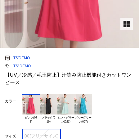
ITS'DEMO
ITS' DEMO
【UV／冷感／毛玉防止】汗染み防止機能付きカットワン
ピース
カラー
ピンク(07

ブラック(0

ミントグリー

ブルーグリー

00(フリーサイズ)
サイズ