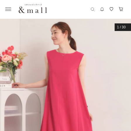
1
/
30