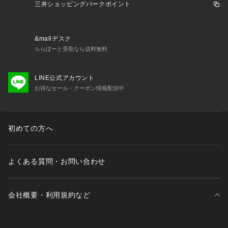
ります。また、パソコン・スマートフォンなどの環境により、
三井ショッピングパークポイント
若干製品と画像のカラーが異なる場合もございます。
&mallデスク
----------------------------------------
ららぽーと受取なら送料無料
★お気に入り登録がおすすめ★
LINE公式アカウント
お得なセール・クーポン情報配信中
▽気になる商品はハートマークをクリック！
・再入荷やセールの通知をお知らせ
・お気に入り一覧からいつでもチェック
初めての方へ
▽ブランドのお気に入り登録も！
・新商品やお得な情報をいち早くお知らせ
よくある質問・お問い合わせ
----------------------------------------
会社概要・利用規約など