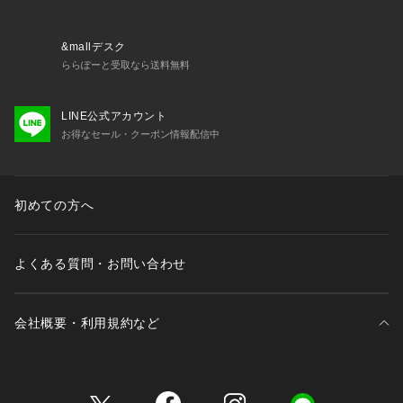
ります。また、パソコン・スマートフォンなどの環境により、
若干製品と画像のカラーが異なる場合もございます。
&mallデスク
ららぽーと受取なら送料無料
----------------------------------------
LINE公式アカウント
★お気に入り登録がおすすめ★
お得なセール・クーポン情報配信中
▽気になる商品はハートマークをクリック！
・再入荷やセールの通知をお知らせ
・お気に入り一覧からいつでもチェック
初めての方へ
▽ブランドのお気に入り登録も！
・新商品やお得な情報をいち早くお知らせ
よくある質問・お問い合わせ
----------------------------------------
会社概要・利用規約など
三井不動産が展開する商業施設一覧