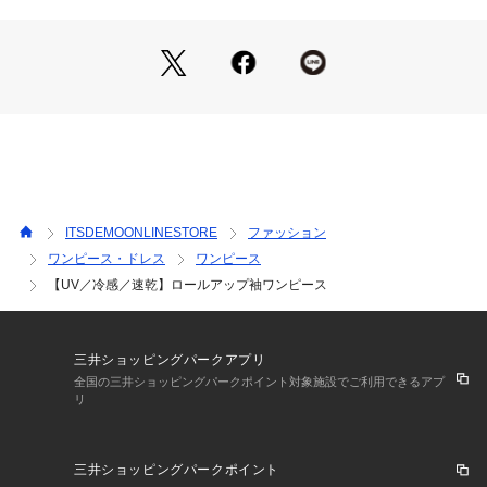
もおすすめ。
袖はロールアップデザインで調節可能なのでロングシーズンお
使いいただけます。
【素材】
さらりとしたパウダリーなタッチ感の薄手素材。
【仕様】
・ポケット数：横×2 胸元×1
ITSDEMOONLINESTORE
ファッション
・裏地なし
ワンピース・ドレス
ワンピース
※こちらの商品はやや透け感があるため、インナーの着用をお
【UV／冷感／速乾】ロールアップ袖ワンピース
すすめします。
※この製品は、吸水速乾効果のある素材を使用しています。こ
の効果は永久的ではありません。
三井ショッピングパークアプリ
※この製品は、太陽光線中の紫外線(UV)を通しにくくします。
全国の三井ショッピングパークポイント対象施設でご利用できるアプ
この効果は永久的ではありません。
リ
※照明の関係により、実際よりも色味が違って見える場合があ
三井ショッピングパークポイント