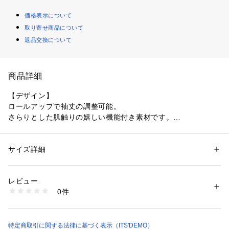
価格表示について
取り寄せ商品について
返品交換について
商品詳細
【デザイン】
ロールアップで袖丈の調整可能。
さらりとした肌触りの嬉しい機能付き素材です。
1.UVケア
2.イージーケア
サイズ詳細
性別：
レディース
3.吸水速乾
カテゴリー：
ファッション
 ＞ 
ワンピース・ドレス
 ＞ 
ワンピース
素材：ポリエステル100％
4.接触冷感
生産国：中国製
レビュー
商品番号：
1603500013202 
（モール）
0件
一枚着のワンピースとしてはもちろん、前開きで羽織としても
P93-55010 （ショップ）
使えるデザイン。
ウエストの紐を絞ればシルエットにメリハリが生まれます。
シャツ襟デザインはきちんと感を演出でき、オフィスシーンに
特定商取引に関する法律に基づく表示（ITS'DEMO）