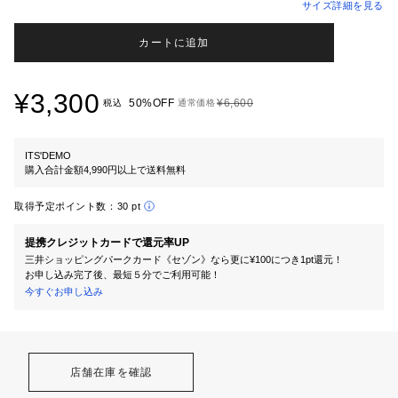
サイズ詳細を見る
カートに追加
¥3,300
50%OFF
¥6,600
税込
通常価格
ITS'DEMO
購入合計金額4,990円以上で送料無料
取得予定ポイント数：
30 pt
提携クレジットカードで還元率UP
三井ショッピングパークカード《セゾン》なら更に¥100につき1pt還元！
お申し込み完了後、最短５分でご利用可能！
今すぐお申し込み
店舗在庫を確認