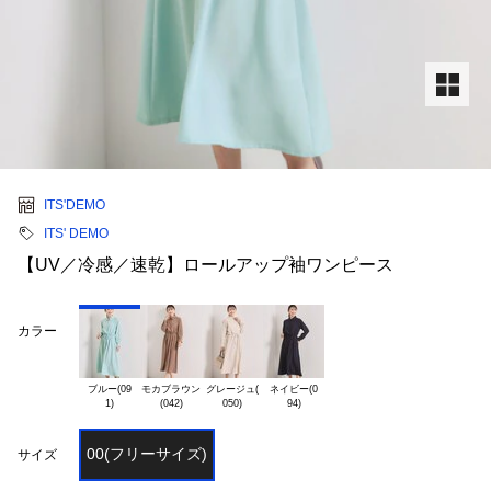
ITS'DEMO
ITS' DEMO
【UV／冷感／速乾】ロールアップ袖ワンピース
カラー
ブルー(09

モカブラウン

グレージュ(

ネイビー(0

00(フリーサイズ)
サイズ