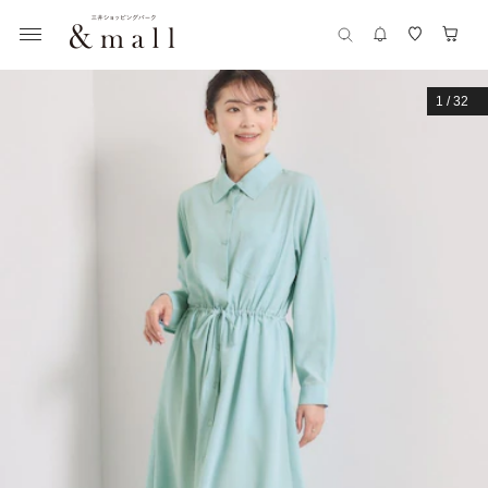
1
/
32