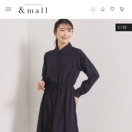
1
/
32