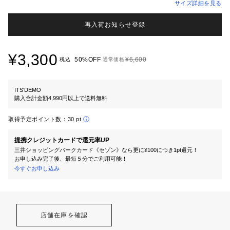
サイズ詳細を見る
再入荷お知らせ登録
¥3,300
50%OFF
¥6,600
税込
通常価格
ITS'DEMO
購入合計金額4,990円以上で送料無料
取得予定ポイント数：
30 pt
提携クレジットカードで還元率UP
三井ショッピングパークカード《セゾン》なら更に¥100につき1pt還元！
お申し込み完了後、最短５分でご利用可能！
今すぐお申し込み
店舗在庫を確認