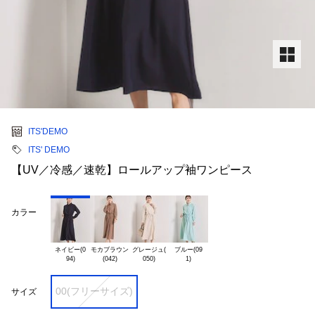
ITS'DEMO
ITS' DEMO
【UV／冷感／速乾】ロールアップ袖ワンピース
カラー
ネイビー(0

モカブラウン

グレージュ(

ブルー(09

00(フリーサイズ)
サイズ