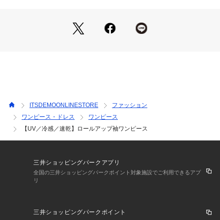
もおすすめ。
袖はロールアップデザインで調節可能なのでロングシーズンお
使いいただけます。
【素材】
さらりとしたパウダリーなタッチ感の薄手素材。
【仕様】
・ポケット数：横×2 胸元×1
ITSDEMOONLINESTORE
ファッション
・裏地なし
ワンピース・ドレス
ワンピース
※こちらの商品はやや透け感があるため、インナーの着用をお
【UV／冷感／速乾】ロールアップ袖ワンピース
すすめします。
※この製品は、吸水速乾効果のある素材を使用しています。こ
の効果は永久的ではありません。
三井ショッピングパークアプリ
※この製品は、太陽光線中の紫外線(UV)を通しにくくします。
全国の三井ショッピングパークポイント対象施設でご利用できるアプ
この効果は永久的ではありません。
リ
※照明の関係により、実際よりも色味が違って見える場合があ
三井ショッピングパークポイント