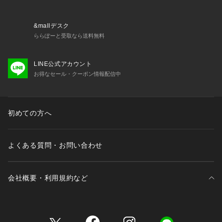
ります。また、パソコン・スマートフォンなどの環境により、
若干製品と画像のカラーが異なる場合もございます。
&mallデスク
ららぽーと受取なら送料無料
----------------------------------------
LINE公式アカウント
★お気に入り登録がおすすめ★
お得なセール・クーポン情報配信中
▽気になる商品はハートマークをクリック！
・再入荷やセールの通知をお知らせ
・お気に入り一覧からいつでもチェック
初めての方へ
▽ブランドのお気に入り登録も！
・新商品やお得な情報をいち早くお知らせ
よくある質問・お問い合わせ
----------------------------------------
会社概要・利用規約など
三井不動産が展開する商業施設一覧