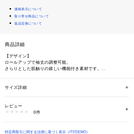
価格表示について
取り寄せ商品について
返品交換について
商品詳細
【デザイン】
ロールアップで袖丈の調整可能。
さらりとした肌触りの嬉しい機能付き素材です。
1.UVケア
2.イージーケア
サイズ詳細
性別：
レディース
3.吸水速乾
カテゴリー：
ファッション
 ＞ 
ワンピース・ドレス
 ＞ 
ワンピース
素材：ポリエステル100％
4.接触冷感
生産国：中国製
レビュー
商品番号：
1603500013202 
（モール）
0件
一枚着のワンピースとしてはもちろん、前開きで羽織としても
P93-55010 （ショップ）
使えるデザイン。
ウエストの紐を絞ればシルエットにメリハリが生まれます。
シャツ襟デザインはきちんと感を演出でき、オフィスシーンに
特定商取引に関する法律に基づく表示（ITS'DEMO）