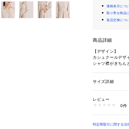
価格表示につ
取り寄せ商品
返品交換につ
商品詳細
【デザイン】
カシュクールデザ
シャツ襟がきちん
嬉しい機能付き素
1.UVケア
サイズ詳細
性別：
レディース
2.イージーケア
カテゴリー：
ファッ
素材：表地: ポリエス
生産国：中国製
レビュー
ウエストマークデ
商品番号：
16035000
0件
ールワンンピース
P93-55011 （ショ
パウダリーな薄手
ウエスト下のフレ
スカート部分には
特定商取引に関する法律