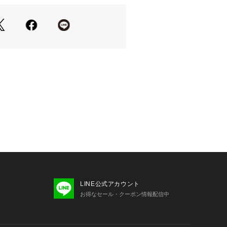
ベルトがシルエットにメリハリをつく
ダリーなタッチ感の薄手素材。
2
み裏地あり
0）はやや透け感があります。
光線中の紫外線(UV)を通しにくくし
永久的ではありません。
り、実際よりも色味が違って見える場
LINE公式アカウント
た、パソコン・スマートフォンなどの
お得なセール・クーポン情報配信中
製品と画像のカラーが異なる場合もご