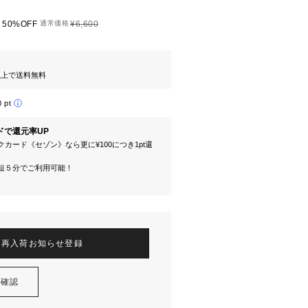
50%OFF
通常価格
¥6,600
円以上で送料無料
0 pt
ドで還元率UP
カード《セゾン》なら更に¥100につき1pt還
短５分でご利用可能！
再入荷お知らせ登録
を確認