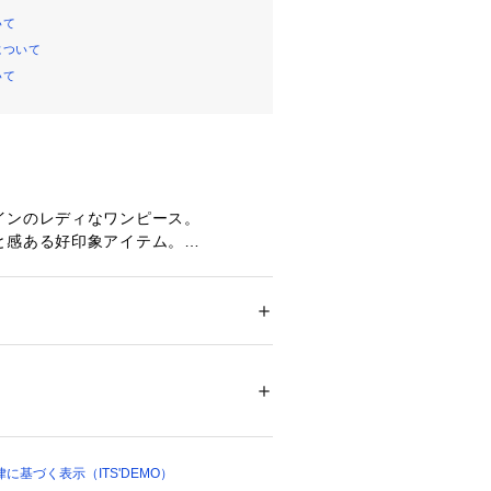
いて
について
いて
インのレディなワンピース。
と感ある好印象アイテム。
材
ション
 ＞ 
ワンピース・ドレス
 ＞ 
ワンピース
テル100％ 裏地: ポリエステル100％
ザインで、女性らしい印象のカシュク
13201 
（モール）
。
ップ）
素材でふわっと軽やか。
アースカートも美しく広がります。
裏地が付いているので透けが気になり
に基づく表示（ITS'DEMO）