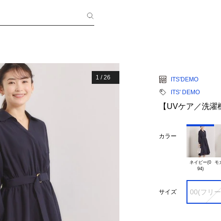
1
/
26
ITS'DEMO
ITS' DEMO
【UVケア／洗濯
カラー
ネイビー(0

モ
00(フリ
サイズ