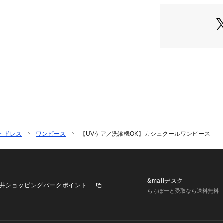
にくい安心感。
ゴールドのDカン
ります。
【素材】
さらりとしたパウ
【仕様】
・ポケット数：横×
・ウエスト総ゴム
・スカート部分の
※グレージュ（05
・ドレス
ワンピース
【UVケア／洗濯機OK】カシュクールワンピース
※この製品は、太陽
ます。この効果は
※照明の関係によ
&mallデスク
井ショッピングパークポイント
合があります。ま
ららぽーと受取なら送料無料
環境により、若干
ざいます。