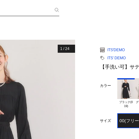
1
/
24
ITS'DEMO
ITS' DEMO
【手洗い可】サ
カラー
ブラック(0

グ
00(フリ
サイズ