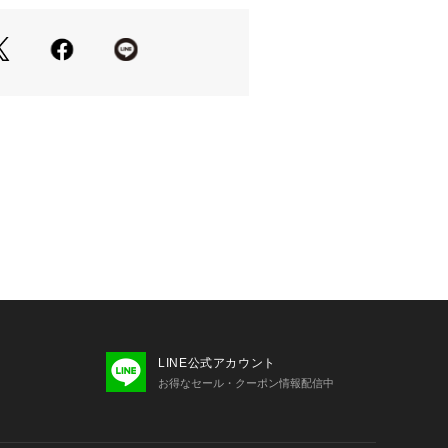
手で柔らかさのあるサテン素材を使
り、実際よりも色味が違って見える場
た、パソコン・スマートフォンなどの
製品と画像のカラーが異なる場合もご
------------------
LINE公式アカウント
お得なセール・クーポン情報配信中
がおすすめ★
ハートマークをクリック！