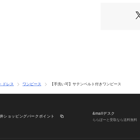
【素材】
上品なツヤ感と薄
用。
【仕様】
・ポケットなし
・裏地あり
・後ろボタン
・ウエスト総ゴム
※照明の関係によ
合があります。ま
・ドレス
ワンピース
【手洗い可】サテンベルト付きワンピース
環境により、若干
ざいます。
----------------------
&mallデスク
井ショッピングパークポイント
ららぽーと受取なら送料無料
★お気に入り登録
▽気になる商品は