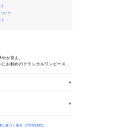
いて
について
いて
華やか見え。
ンにお勧めのクラシカルワンピース。
柔らかな質感が特徴のサテン素材を使
でオケージョンシーンはもちろん、普
ション
 ＞ 
ワンピース・ドレス
 ＞ 
ワンピース
テル100％ 裏地: ポリエステル100％
ワンピースです。
りと入れた柔らかなフォルムに華奢な
13061 
（モール）
らしい印象に仕上げました。
ップ）
様で切り替えることでシルエットに自
まれます。
に基づく表示（ITS'DEMO）