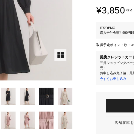
¥3,850
税込
ITS'DEMO
購入合計金額4,990
取得予定ポイント数：
3
提携クレジットカー
三井ショッピングパーク
元！
お申し込み完了後、最
今すぐお申し込み
店舗在庫