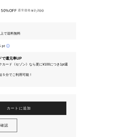
50%OFF
通常価格
¥7,700
円以上で送料無料
5 pt
ドで還元率UP
カード《セゾン》なら更に¥100につき1pt還
短５分でご利用可能！
カートに追加
を確認