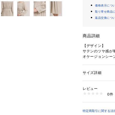
価格表示につ
取り寄せ商品
返品交換につ
商品詳細
【デザイン】
サテンのツヤ感が
オケージョンシー
控えめな光沢感と
用。
サイズ詳細
性別：
レディース
光沢が控えめなの
カテゴリー：
ファッ
素材：表地: ポリエス
段使いもしやすい
生産国：中国製
レビュー
ギャザーをたっぷ
商品番号：
16035000
0件
ベルト使いで女性
P93-55003 （ショ
ウエストはゴム仕
然なメリハリが生
特定商取引に関する法律