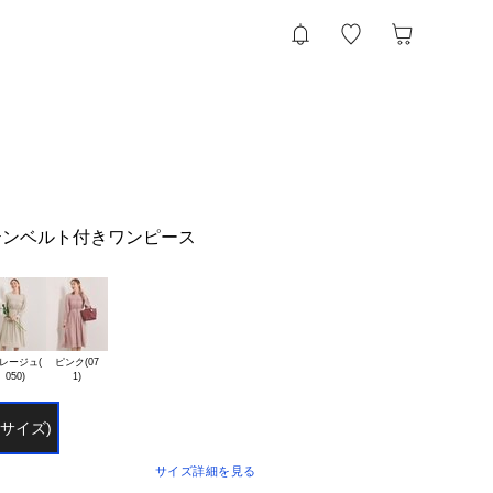
テンベルト付きワンピース
レージュ(

ピンク(07

ーサイズ)
サイズ詳細を見る