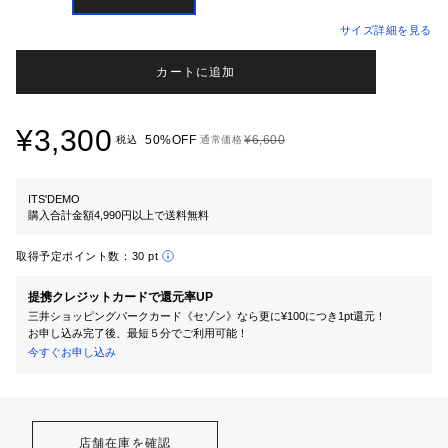
サイズ詳細を見る
カートに追加
¥3,300
50%OFF
¥6,600
税込
通常価格
ITS'DEMO
購入合計金額4,990円以上で送料無料
取得予定ポイント数：
30 pt
提携クレジットカードで還元率UP
三井ショッピングパークカード《セゾン》なら更に¥100につき1pt還元！
お申し込み完了後、最短５分でご利用可能！
今すぐお申し込み
店舗在庫を確認