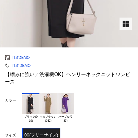
ITS'DEMO
ITS' DEMO
【縮みに強い／洗濯機OK】ヘンリーネックニットワンピ
ース
カラー
ブラック(0

モカブラウン

パープル(0

00(フリーサイズ)
サイズ