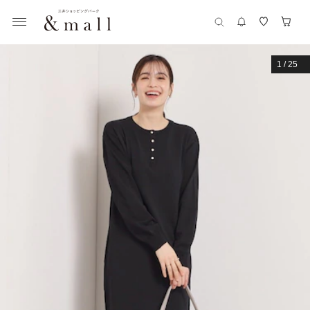
1
/
25