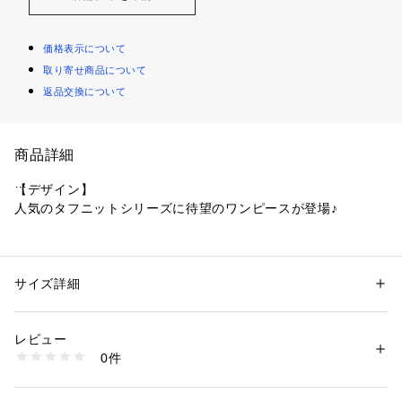
価格表示について
取り寄せ商品について
返品交換について
商品詳細
【デザイン】
人気のタフニットシリーズに待望のワンピースが登場♪
★縮みに強いタフニット★
気兼ねなくお家でお洗濯できる、型崩れしにくく縮みに強いニ
ット
サイズ詳細
性別：
レディース
カテゴリー：
ファッション
 ＞ 
ワンピース・ドレス
 ＞ 
ワンピース
素材：ポリエステル73％ レーヨン27％
ポリエステルの芯糸にレーヨンを巻き付ける特殊な紡績方法で
生産国：中国製
レビュー
作られた糸を使用しているため、糸が安定しやすく耐久性に富
商品番号：
1603500012871 
（モール）
0件
み、洗濯時に型崩れしにくい素材になっています。
P93-54001 （ショップ）
適度なシャリみときゅっと詰まったしっかりとした肉感が特
徴。