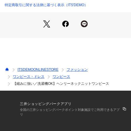
特定商取引に関する法律に基づく表示（ITS'DEMO）
すっきりとしたIラインのシンプルなワンピース。
ヘンリーネックデザインが程よいカジュアル感をプラス。
ゴールドのボタンがアクセント。
スリット入りなのでロング丈でも着やすく、足元に抜け感をつ
くります。
【素材】
さらりとした肌触り。
目の詰まったコシのあるハイゲージニット素材です。
ITSDEMOONLINESTORE
ファッション
【仕様】
ワンピース・ドレス
ワンピース
・ポケットなし
【縮みに強い／洗濯機OK】ヘンリーネックニットワンピース
・裏地なし
※照明の関係により、実際よりも色味が違って見える場合があ
三井ショッピングパークアプリ
ります。また、パソコン・スマートフォンなどの環境により、
全国の三井ショッピングパークポイント対象施設でご利用できるアプ
若干製品と画像のカラーが異なる場合もございます。
リ