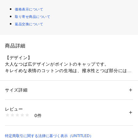
価格表示について
取り寄せ商品について
返品交換について
商品詳細
【デザイン】
大人なつば広デザインがポイントのキャップです。
キレイめな表情のコットンの生地は、撥水性とつば部分には遮
熱性と機能も備えています。
汗止めテープは吸水速乾でさらりとしたかぶり心地。（この効
果は永久的ではありません。）
サイズ詳細
性別：
レディース
無駄のないミニマルな表情で、季節やシーンを問わず頼れる一
カテゴリー：
ファッション
 ＞ 
帽子・ヘアアクセサリー
 ＞ 
キャップ
素材：表地: コットン74％ ポリエステル26％ 裏地: ポリエステル100％
品です。
生産国：中国製
レビュー
商品番号：
1603400013095 
（モール）
0件
【コーディネート】
153-05452 （ショップ）
Tシャツやデニムのカジュアルに合わせると、顔周りをすっき
り見せるバランスが生まれます。
シャツワンピやきれいめパンツと合わせれば、スポーティーに
特定商取引に関する法律に基づく表示（UNTITLED）