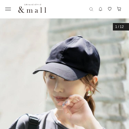
1
/
12