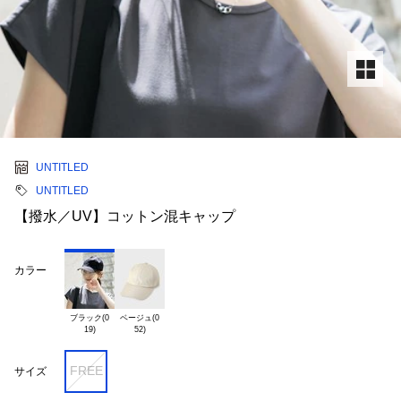
UNTITLED
UNTITLED
【撥水／UV】コットン混キャップ
カラー
ブラック(0

ベージュ(0

FREE
サイズ