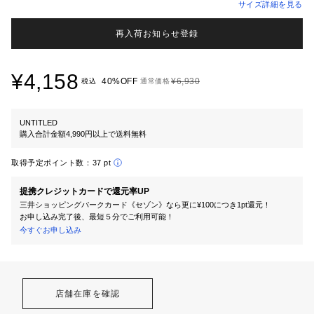
サイズ詳細を見る
再入荷お知らせ登録
¥4,158
40%OFF
¥6,930
税込
通常価格
UNTITLED
購入合計金額4,990円以上で送料無料
取得予定ポイント数：
37 pt
提携クレジットカードで還元率UP
三井ショッピングパークカード《セゾン》なら更に¥100につき1pt還元！
お申し込み完了後、最短５分でご利用可能！
今すぐお申し込み
店舗在庫を確認