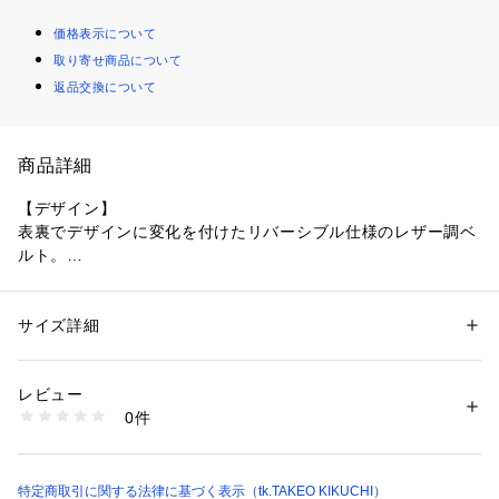
価格表示について
取り寄せ商品について
返品交換について
商品詳細
【デザイン】
表裏でデザインに変化を付けたリバーシブル仕様のレザー調ベ
ルト。
ベーシックなフォルムで、オフィスシーンからデイリーまで気
分に合わせて幅広く活用していただける1品です。
サイズ詳細
性別：
メンズ
バックル部分を引きながら、ベルトの裏表を回転させるだけの
カテゴリー：
ファッション
 ＞ 
ファッション雑貨
 ＞ 
ベルト
素材：表側: 合成皮革 裏側: 床革（リバーシブル）
簡単仕様になります。
生産国：中国製
レビュー
商品番号：
1603200008752 
（モール）
0件
552カラー：レオパード＆ブラックスムース
979-05513 （ショップ）
519カラー：クロコダイル＆ブラックスムース
特定商取引に関する法律に基づく表示（tk.TAKEO KIKUCHI）