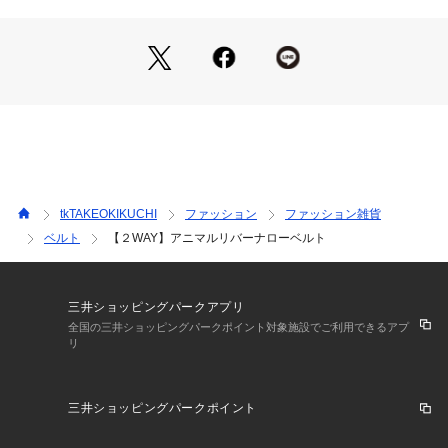
－ BRAND CONCEPT －
時代を超えて支持されるトラディショナルなアイテムをベース
に、アソビ心とストリートの自由な発想を取り入れ、日本独自
のミックススタイルを提案します。
【気になる商品はお気に入り登録をおススメ】
▼商品のお気に入り登録
完売しているカラーの再入荷通知や、ラスト1点、セールの通
知をお知らせいたします。
▼ブランドのお気に入り登録
tkTAKEOKIKUCHI
ファッション
ファッション雑貨
新商品や再入荷など、いち早くブランドの情報を受け取ること
ベルト
【２WAY】アニマルリバーナローベルト
ができます。
※照明の関係により、実際よりも色味が違って見える場合があ
三井ショッピングパークアプリ
ります。また、パソコン・スマートフォンなどの環境により、
全国の三井ショッピングパークポイント対象施設でご利用できるアプ
リ
若干製品と画像のカラーが異なる場合もございます。
三井ショッピングパークポイント