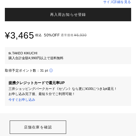
サイズ詳細を見る
再入荷お知らせ登録
¥3,465
50%OFF
¥6,930
税込
通常価格
tk.TAKEO KIKUCHI
購入合計金額4,990円以上で送料無料
取得予定ポイント数：
31 pt
提携クレジットカードで還元率UP
三井ショッピングパークカード《セゾン》なら更に¥100につき1pt還元！
お申し込み完了後、最短５分でご利用可能！
今すぐお申し込み
店舗在庫を確認