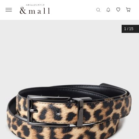
1
/
15