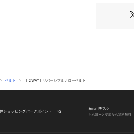
バックル部分を引
だけの簡単仕様に
－ BRAND CONC
時代を超えて支持
ベースに、アソビ
れ、日本独自のミ
【気になる商品は
▼商品のお気に入
完売しているカラ
ルの通知をお知ら
ベルト
【２WAY】リバーシブルナローベルト
▼ブランドのお気
新商品や再入荷な
ることができます
&mallデスク
井ショッピングパークポイント
■こちらの商品はtk
ららぽーと受取なら送料無料
がございませんの
で。