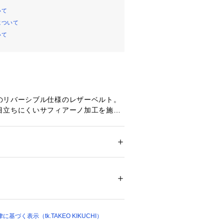
いて
について
いて
のリバーシブル仕様のレザーベルト。
目立ちにくいサフィアーノ加工を施し
がら、ベーシックなフォルムにするこ
ーンからデイリーまで幅広く活用して
す。
ション
 ＞ 
ファッション雑貨
 ＞ 
ベルト
床革（リバーシブル）
ック
08748 
（モール）
ウン
ップ）
ビー
すいスムースタイプ。
づく表示（tk.TAKEO KIKUCHI）