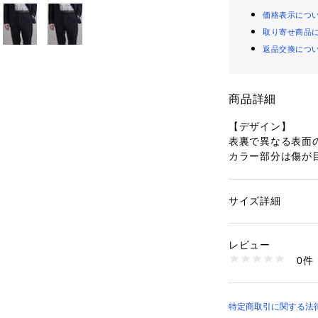
価格表示につ
取り寄せ商品
返品交換につ
商品詳細
【デザイン】
表裏で異なる表面
カラー部分は傷が
ています。
細身な幅でありな
とで、オフィスシ
サイズ詳細
性別：
メンズ
いただける1品で
カテゴリー：
ファッ
素材：表側・裏側: 
生産国：中国製
レビュー
519カラー：ブラ
商品番号：
16032000
0件
544カラー：ブラ
979-05550 （ショ
594カラー：ネイ
ブラックは使いや
特定商取引に関する法律に基