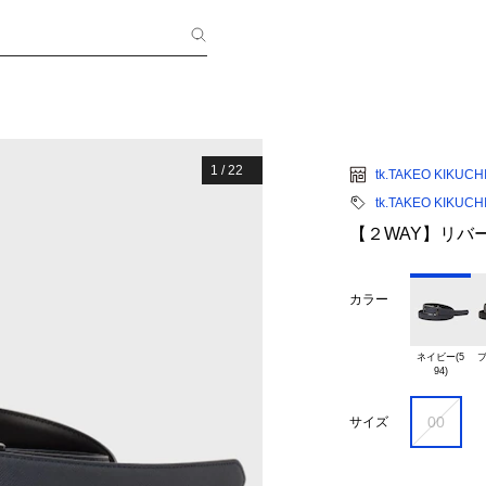
1
/
22
tk.TAKEO KIKUCH
tk.TAKEO KIKUCH
【２WAY】リバ
カラー
ネイビー(5

ブ
00
サイズ