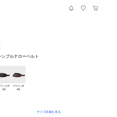
I
I
ーシブルナローベルト
ラック(5

ブラウン(5

サイズ詳細を見る