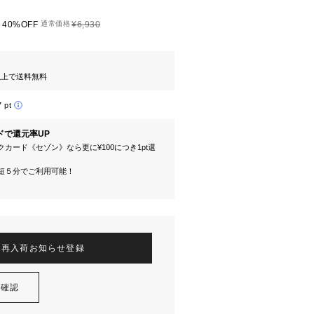
40%OFF
通常価格
¥6,930
円以上で送料無料
7 pt
ドで還元率UP
カード《セゾン》なら更に¥100につき1pt還
短５分でご利用可能！
再入荷お知らせ登録
を確認