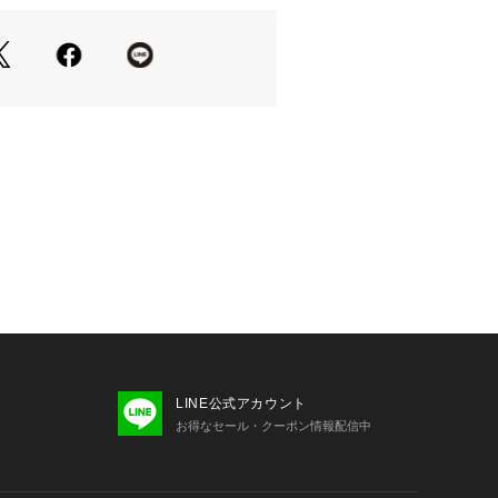
きながら、ベルトの裏表を回転させる
なります。
EPT －
されるトラディショナルなアイテムを
心とストリートの自由な発想を取り入
ックススタイルを提案します。
お気に入り登録をおススメ】
り登録
ーの再入荷通知や、ラスト1点、セー
せいたします。
に入り登録
ど、いち早くブランドの情報を受け取
。
LINE公式アカウント
．TAKEO KIKUCHI店舗では取り扱い
お得なセール・クーポン情報配信中
でお問い合わせはコールセンターま