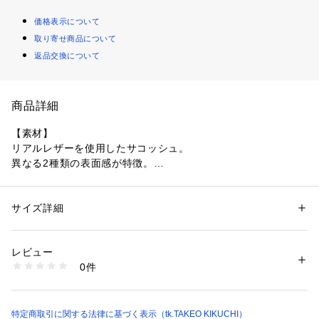
価格表示について
取り寄せ商品について
返品交換について
商品詳細
【素材】
リアルレザーを使用したサコッシュ。
異なる2種類の表面感が特徴。
（019 ブラックカラー）スムース
（043 ブラウンカラー）スムース
サイズ詳細
性別：
メンズ
（119 ブラックカラー）シュリンク 細かいシボが特徴です。
カテゴリー：
バッグ
 ＞ 
ショルダーバッグ
素材：本体: 床革 裏地: ポリエステル
生産国：ベトナム製
レビュー
【デザイン】
商品番号：
1603200008482 
（モール）
0件
コンパクトながらも収納力にこだわりました。
979-01342 （ショップ）
クラッチバッグとしてもショルダーバッグとしてもお使いいた
だける2WAY仕様。
ショルダー取り付け用のDカンは、下側に倒すことで、クラッ
特定商取引に関する法律に基づく表示（tk.TAKEO KIKUCHI）