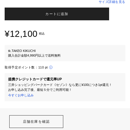
サイズ詳細を見る
カートに追加
¥12,100
税込
tk.TAKEO KIKUCHI
購入合計金額4,990円以上で送料無料
取得予定ポイント数：
110 pt
提携クレジットカードで還元率UP
三井ショッピングパークカード《セゾン》なら更に¥100につき1pt還元！
お申し込み完了後、最短５分でご利用可能！
今すぐお申し込み
店舗在庫を確認