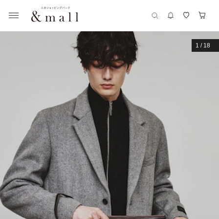
1
/
18