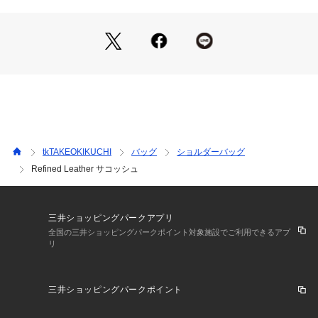
チ使いの際に見えないようにできる仕様。
付け替え可能なクラッチ用のストラップとショルダーベルト付
き。
余計なものは削ぎ落とすことでどんなスタイルにも合わせやす
い「洗練されたデザイン」に仕上げました。
ファスナーは良質感のあるレザー引手付きを採用しています。
バック面にもポケットを付けることで、使いやすさにもこだわ
りました。
小さいながらポケット4個を搭載している優秀アイテム。
tkTAKEOKIKUCHI
バッグ
ショルダーバッグ
パーティーシーンなどでもお使いいただけます。
Refined Leather サコッシュ
【仕様】
・ポケット数：外側×1 内側×3
三井ショッピングパークアプリ
全国の三井ショッピングパークポイント対象施設でご利用できるアプ
リ
－ BRAND CONCEPT －
時代を超えて支持されるトラディショナルなアイテムをベース
に、アソビ心とストリートの自由な発想を取り入れ、日本独自
三井ショッピングパークポイント
のミックススタイルを提案します。