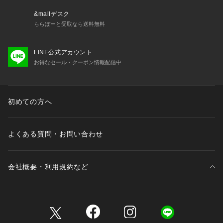
【気になる商品はお気に入り登録をおススメ】
▼商品のお気に入り登録
&mallデスク
完売しているカラーの再入荷通知や、ラスト1点、セールの通
ららぽーと受取なら送料無料
知をお知らせいたします。
LINE公式アカウント
▼ブランドのお気に入り登録
お得なセール・クーポン情報配信中
新商品や再入荷など、いち早くブランドの情報を受け取ること
ができます。
初めての方へ
※照明の関係により、実際よりも色味が違って見える場合があ
ります。また、パソコン・スマートフォンなどの環境により、
若干製品と画像のカラーが異なる場合もございます。
よくある質問・お問い合わせ
会社概要・利用規約など
三井不動産が展開する商業施設一覧