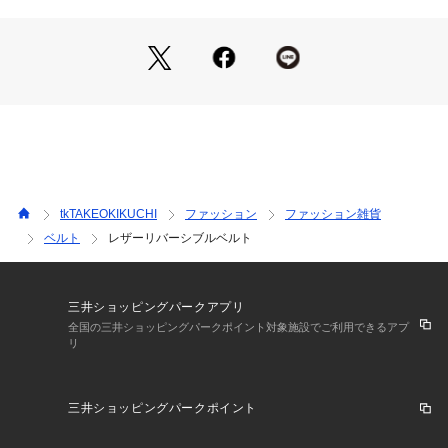
－ BRAND CONCEPT －
時代を超えて支持されるトラディショナルなアイテムをベース
に、アソビ心とストリートの自由な発想を取り入れ、日本独自
のミックススタイルを提案します。
【気になる商品はお気に入り登録をおススメ】
▼商品のお気に入り登録
完売しているカラーの再入荷通知や、ラスト1点、セールの通
tkTAKEOKIKUCHI
ファッション
ファッション雑貨
知をお知らせいたします。
ベルト
レザーリバーシブルベルト
▼ブランドのお気に入り登録
新商品や再入荷など、いち早くブランドの情報を受け取ること
ができます。
三井ショッピングパークアプリ
全国の三井ショッピングパークポイント対象施設でご利用できるアプ
リ
※照明の関係により、実際よりも色味が違って見える場合があ
ります。また、パソコン・スマートフォンなどの環境により、
三井ショッピングパークポイント
若干製品と画像のカラーが異なる場合もございます。