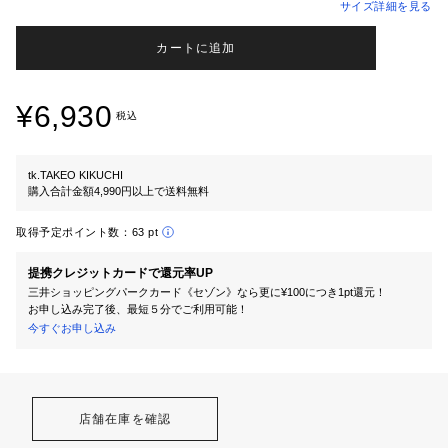
サイズ詳細を見る
カートに追加
¥6,930
税込
tk.TAKEO KIKUCHI
購入合計金額4,990円以上で送料無料
取得予定ポイント数：
63 pt
提携クレジットカードで還元率UP
三井ショッピングパークカード《セゾン》なら更に¥100につき1pt還元！
お申し込み完了後、最短５分でご利用可能！
今すぐお申し込み
店舗在庫を確認