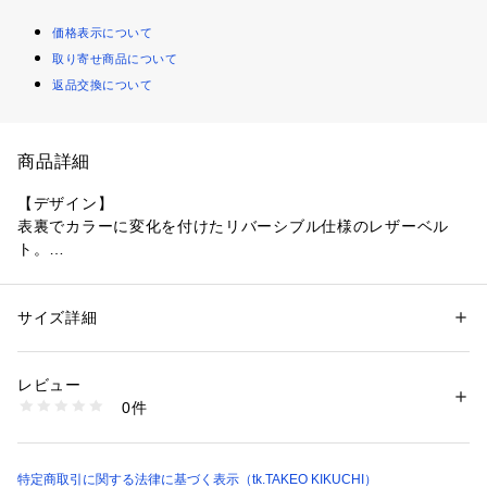
価格表示について
取り寄せ商品について
返品交換について
商品詳細
【デザイン】
表裏でカラーに変化を付けたリバーシブル仕様のレザーベル
ト。
ベーシックなフォルムで、オフィスシーンからデイリーまで幅
広く活用していただける1品です。
サイズ詳細
性別：
メンズ
バックル部分を引きながら、ベルトの裏表を回転させるだけの
カテゴリー：
ファッション
 ＞ 
ファッション雑貨
 ＞ 
ベルト
素材：表側・裏側: 牛革 （リバーシブル）
簡単仕様になります。
生産国：中国製
レビュー
ベルトを切ってのサイズ調整が可能。
商品番号：
1603200008286 
（モール）
0件
979-01516 （ショップ）
019、043、094：スムースレザー、表面がツルっとした素材
119、143、194：サフィアーノレザー、表面感に凹凸のある
素材感
特定商取引に関する法律に基づく表示（tk.TAKEO KIKUCHI）