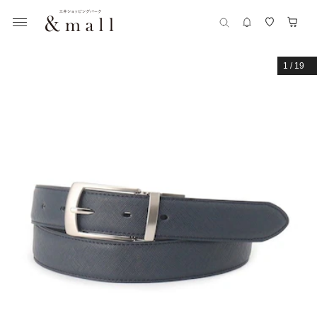
1
/
19