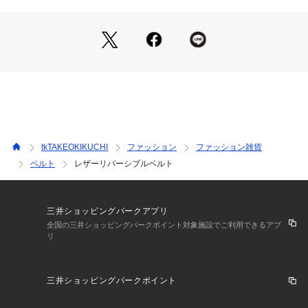
－ BRAND CONCEPT －
時代を超えて支持されるトラディショナルなアイテムをベース
に、アソビ心とストリートの自由な発想を取り入れ、日本独自
のミックススタイルを提案します。
【気になる商品はお気に入り登録をおススメ】
▼商品のお気に入り登録
完売しているカラーの再入荷通知や、ラスト1点、セールの通
tkTAKEOKIKUCHI
ファッション
ファッション雑貨
知をお知らせいたします。
ベルト
レザーリバーシブルベルト
▼ブランドのお気に入り登録
新商品や再入荷など、いち早くブランドの情報を受け取ること
ができます。
三井ショッピングパークアプリ
全国の三井ショッピングパークポイント対象施設でご利用できるアプ
リ
※照明の関係により、実際よりも色味が違って見える場合があ
ります。また、パソコン・スマートフォンなどの環境により、
三井ショッピングパークポイント
若干製品と画像のカラーが異なる場合もございます。