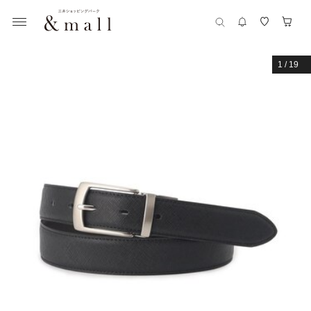
1
/
19