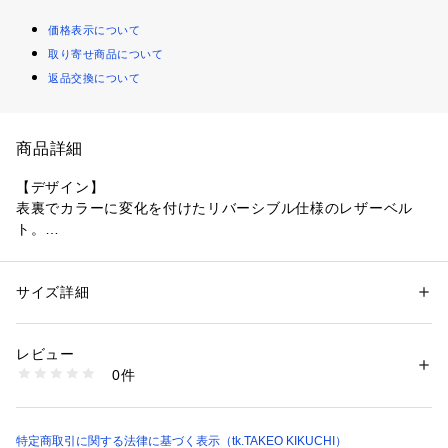
価格表示について
取り寄せ商品について
返品交換について
商品詳細
【デザイン】
表裏でカラーに変化を付けたリバーシブル仕様のレザーベル
ト。
ベーシックなフォルムで、オフィスシーンからデイリーまで幅
広く活用していただける1品です。
サイズ詳細
性別：
メンズ
バックル部分を引きながら、ベルトの裏表を回転させるだけの
カテゴリー：
ファッション
 ＞ 
ファッション雑貨
 ＞ 
ベルト
素材：表側・裏側: 牛革 （リバーシブル）
簡単仕様になります。
生産国：中国製
レビュー
ベルトを切ってのサイズ調整が可能。
商品番号：
1603200008286 
（モール）
0件
979-01516 （ショップ）
019、043、094：スムースレザー、表面がツルっとした素材
119、143、194：サフィアーノレザー、表面感に凹凸のある
素材感
特定商取引に関する法律に基づく表示（tk.TAKEO KIKUCHI）