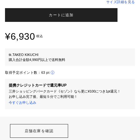
サイズ詳細を見る
カートに追加
¥6,930
税込
tk.TAKEO KIKUCHI
購入合計金額4,990円以上で送料無料
取得予定ポイント数：
63 pt
提携クレジットカードで還元率UP
三井ショッピングパークカード《セゾン》なら更に¥100につき1pt還元！
お申し込み完了後、最短５分でご利用可能！
今すぐお申し込み
店舗在庫を確認