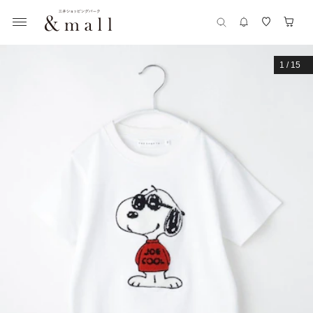
1
/
15