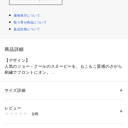
価格表示について
取り寄せ商品について
返品交換について
商品詳細
【デザイン】
人気のジョー・クールのスヌーピーを、もこもこ質感のさがら
刺繍でフロントにオン。
蝶ネクタイのオリジナル図案が遊び心満点。
2柄から選べ、毎日の主役になる半袖Tです。
サイズ詳細
性別：
キッズ・ベビー
【素材】
カテゴリー：
ファッション
 ＞ 
トップス
 ＞ 
Tシャツ・カットソー
素材：本体: ポリエステル65％ コットン35％ リブ部分: ポリエステル65％ 
やわらかな天竺カットソーで、肌あたりやさしく通気性も◎。
コットン35％ ししゅう糸: アクリル100％
レビュー
汗をかいてもベタつきにくく、軽くて動きやすい。
生産国：中国製
0件
デイリー洗いにも頼れる、キッズに嬉しい快適素材。
商品番号：
1603100001883 
（モール）
238-15514 （ショップ）
【着こなしポイント】