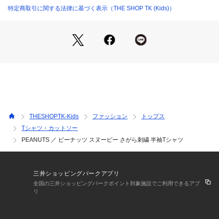
デニムやカーゴで元気に、ショーツで夏らしく。
特定商取引に関する法律に基づく表示（THE SHOP TK (Kids)）
シンプルボトムに合わせて刺繍を主役に。
薄手シャツを羽織ればお出かけにも。
きょうだいリンクにも取り入れやすい一枚。
※照明の関係により、実際よりも色味が違って見える場合があ
ります。また、パソコン・スマートフォンなどの環境により、
若干製品と画像のカラーが異なる場合もございます。
THESHOPTK-Kids
ファッション
トップス
Tシャツ・カットソー
PEANUTS ／ ピーナッツ スヌーピー さがら刺繍 半袖Tシャツ
三井ショッピングパークアプリ
全国の三井ショッピングパークポイント対象施設でご利用できるアプ
リ