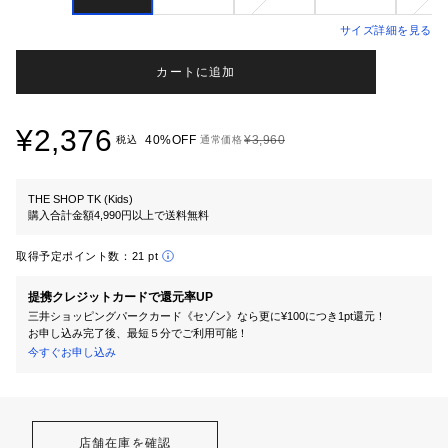
サイズ詳細を見る
カートに追加
¥2,376
40%OFF
¥3,960
税込
通常価格
THE SHOP TK (Kids)
購入合計金額4,990円以上で送料無料
取得予定ポイント数：
21 pt
提携クレジットカードで還元率UP
三井ショッピングパークカード《セゾン》なら更に¥100につき1pt還元！
お申し込み完了後、最短５分でご利用可能！
今すぐお申し込み
店舗在庫を確認