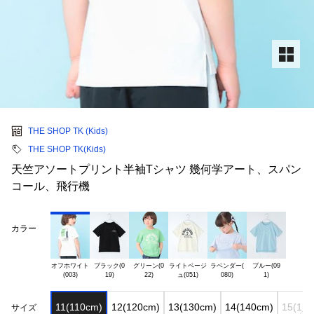
THE SHOP TK (Kids)
THE SHOP TK(Kids)
天竺アソートプリント半袖Tシャツ 幾何学アート、スパン
コール、飛行機
カラー
オフホワイト

ブラック(0

グリーン(0

ライトベージ

ラベンダー(

ブルー(09

11(110cm)
12(120cm)
13(130cm)
14(140cm)
15(150
サイズ