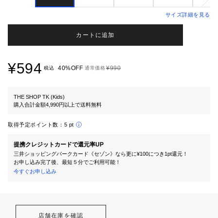
サイズ詳細を見る
カートに追加
¥594
40%OFF
¥990
税込
通常価格
THE SHOP TK (Kids)
購入合計金額4,990円以上で送料無料
取得予定ポイント数：
5 pt
提携クレジットカードで還元率UP
三井ショッピングパークカード《セゾン》なら更に¥100につき1pt還元！
お申し込み完了後、最短５分でご利用可能！
今すぐお申し込み
店舗在庫を確認