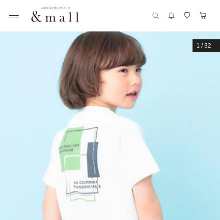
1
/
32