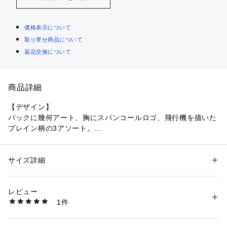
価格表示について
取り寄せ商品について
返品交換について
商品詳細
【デザイン】
バックに幾何アート、胸にスパンコールロゴ、飛行機を描いた
プレイン柄の3アソート。
端正なクルーネックとすっきりシルエット。
クリーンな表情に遊び心をひとさじ、通園、通学から休日まで
活躍。
サイズ詳細
性別：
キッズ・ベビー
袖口はベーシックな仕立てで重ね着もスマート。
カテゴリー：
ファッション
 ＞ 
トップス
 ＞ 
Tシャツ・カットソー
素材：本体: コットン100％ リブ部分: コットン100％
生産国：中国製
レビュー
【素材】
商品番号：
1603100001878 
（モール）
1件
肌あたりのやさしいカットソー。
238-15505 （ショップ）
適度な厚みと通気性で、汗ばむ日もさらり。
ほどよい伸びで動きやすく、外遊びにも快適。