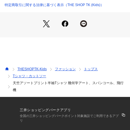
首元はリブ仕様で型崩れしにくく、デイリーケアに強いのも魅
特定商取引に関する法律に基づく表示（THE SHOP TK (Kids)）
力。
【着こなしポイント】
デニムやカーゴショーツでアクティブに。幾何柄はモノトーン
小物で都会的、プレイン柄はキャップを合わせてスポーティ
に。
ロゴはきらめきを主役に、サロペットやスカートで軽やかに仕
上げて。
THESHOPTK-Kids
ファッション
トップス
※照明の関係により、実際よりも色味が違って見える場合があ
Tシャツ・カットソー
ります。また、パソコン・スマートフォンなどの環境により、
天竺アソートプリント半袖Tシャツ 幾何学アート、スパンコール、飛行
若干製品と画像のカラーが異なる場合もございます。
機
三井ショッピングパークアプリ
全国の三井ショッピングパークポイント対象施設でご利用できるアプ
リ