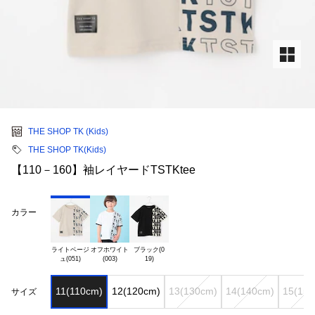
THE SHOP TK (Kids)
THE SHOP TK(Kids)
【110－160】袖レイヤードTSTKtee
カラー
ライトベージ

オフホワイト

ブラック(0

11(110cm)
12(120cm)
13(130cm)
14(140cm)
15(150
サイズ