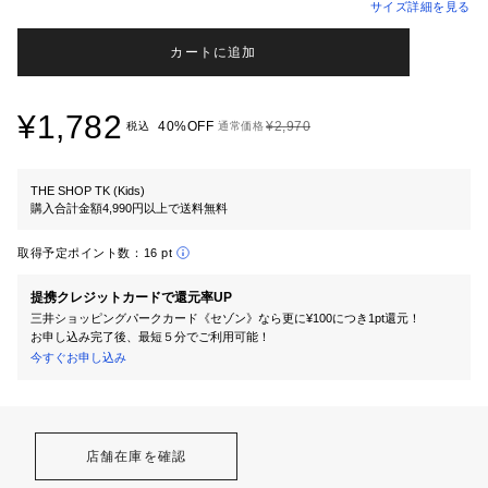
サイズ詳細を見る
カートに追加
¥1,782
40%OFF
¥2,970
税込
通常価格
THE SHOP TK (Kids)
購入合計金額4,990円以上で送料無料
取得予定ポイント数：
16 pt
提携クレジットカードで還元率UP
三井ショッピングパークカード《セゾン》なら更に¥100につき1pt還元！
お申し込み完了後、最短５分でご利用可能！
今すぐお申し込み
店舗在庫を確認