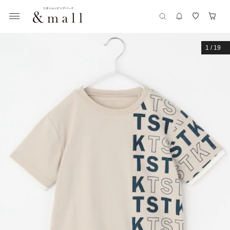
1
/
19