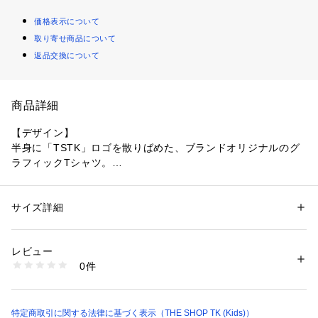
価格表示について
取り寄せ商品について
返品交換について
商品詳細
【デザイン】
半身に「TSTK」ロゴを散りばめた、ブランドオリジナルのグ
ラフィックTシャツ。
左右で表情が変わるアシンメトリーな面構えに、袖はレイヤー
ド風の切り替えで奥行きをプラス。
クルーネックのベーシック型。
サイズ詳細
性別：
キッズ・ベビー
カテゴリー：
ファッション
 ＞ 
トップス
 ＞ 
Tシャツ・カットソー
素材：本体: ポリエステル65％ コットン35％ リブ部分: ポリエステル65％ 
【素材】
コットン32％ ポリウレタン3％
レビュー
やわらかな天竺を使用。通気性がよく、動きやすいストレッチ
生産国：中国製
0件
感もほどよくキープ。
商品番号：
1603100001876 
（モール）
238-15506 （ショップ）
デイリーに洗えて型くずれしにくい、キッズにうれしい扱いや
すさです。
特定商取引に関する法律に基づく表示（THE SHOP TK (Kids)）