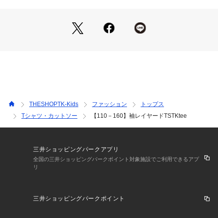
【スタイリング】
デニムやジョガー、ショートパンツと好相性。
シャツやパーカーを重ねても袖のレイヤード見えが活きて、お
しゃれ度アップ。
兄弟姉妹でのリンクコーデにもおすすめです。
※照明の関係により、実際よりも色味が違って見える場合があ
ります。また、パソコン・スマートフォンなどの環境により、
若干製品と画像のカラーが異なる場合もございます。
THESHOPTK-Kids
ファッション
トップス
Tシャツ・カットソー
【110－160】袖レイヤードTSTKtee
三井ショッピングパークアプリ
全国の三井ショッピングパークポイント対象施設でご利用できるアプ
リ
三井ショッピングパークポイント