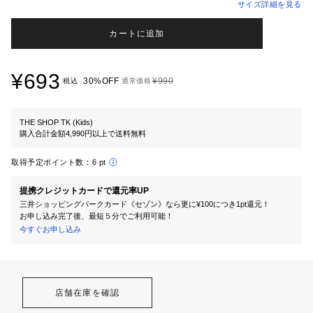
サイズ詳細を見る
カートに追加
¥693
30%OFF
¥990
税込
通常価格
THE SHOP TK (Kids)
購入合計金額4,990円以上で送料無料
取得予定ポイント数：
6 pt
提携クレジットカードで還元率UP
三井ショッピングパークカード《セゾン》なら更に¥100につき1pt還元！
お申し込み完了後、最短５分でご利用可能！
今すぐお申し込み
店舗在庫を確認