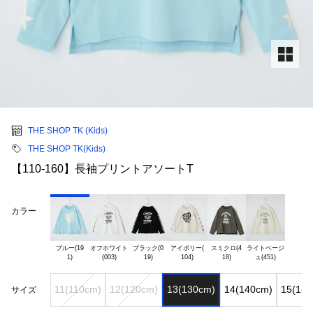
THE SHOP TK (Kids)
THE SHOP TK(Kids)
【110-160】長袖プリントアソートT
カラー
ブルー(19

オフホワイト

ブラック(0

アイボリー(

スミクロ(4

ライトベージ

11(110cm)
12(120cm)
13(130cm)
14(140cm)
15(150
サイズ