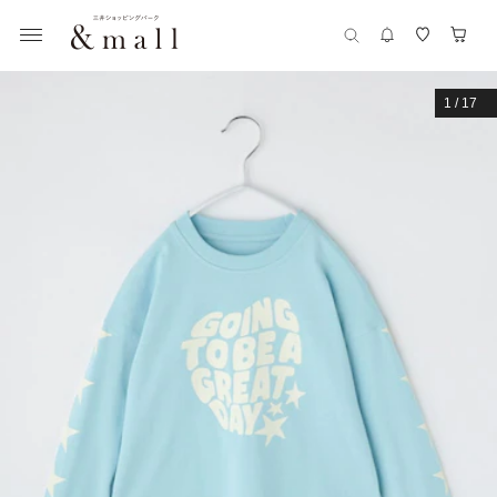
1
/
17