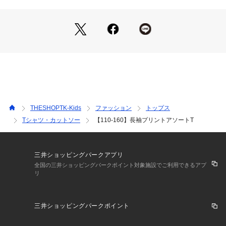
1枚はもちろん、シャツやパーカーのインにも。
兄弟・姉妹での色柄違いリンクコーデにもおすすめです。
※照明の関係により、実際よりも色味が違って見える場合があ
ります。また、パソコン・スマートフォンなどの環境により、
若干製品と画像のカラーが異なる場合もございます。
THESHOPTK-Kids
ファッション
トップス
Tシャツ・カットソー
【110-160】長袖プリントアソートT
三井ショッピングパークアプリ
全国の三井ショッピングパークポイント対象施設でご利用できるアプ
リ
三井ショッピングパークポイント