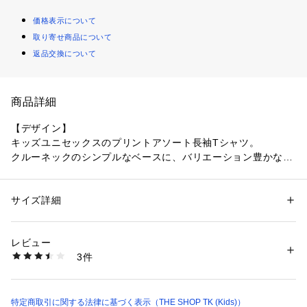
価格表示について
取り寄せ商品について
返品交換について
商品詳細
【デザイン】
キッズユニセックスのプリントアソート長袖Tシャツ。
クルーネックのシンプルなベースに、バリエーション豊かなプ
リントをオン。
デイリーに着回しやすい、使い勝手の良い一枚です。
サイズ詳細
性別：
キッズ・ベビー
【素材】
カテゴリー：
ファッション
 ＞ 
トップス
 ＞ 
Tシャツ・カットソー
素材：本体: コットン100％ リブ部分: コットン100％
肌ざわりの良いコットン混天竺。
生産国：中国製
レビュー
適度な厚みでロングシーズン活躍し、洗濯にも強いデイリー仕
商品番号：
1603100001872 
（モール）
3件
様です。
238-15503 （ショップ）
【スタイリング】
デニムやチノ、スウェットパンツと好相性。
特定商取引に関する法律に基づく表示（THE SHOP TK (Kids)）