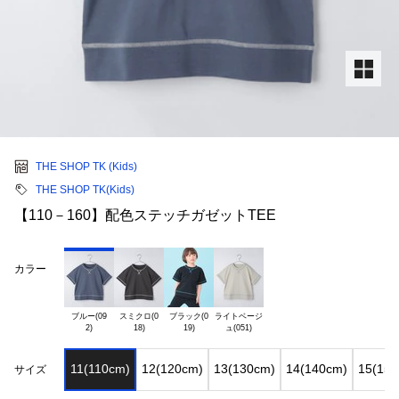
THE SHOP TK (Kids)
THE SHOP TK(Kids)
【110－160】配色ステッチガゼットTEE
カラー
ブルー(09

スミクロ(0

ブラック(0

ライトベージ

11(110cm)
12(120cm)
13(130cm)
14(140cm)
15(150
サイズ