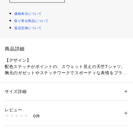
価格表示について
取り寄せ商品について
返品交換について
商品詳細
【デザイン】
配色ステッチがポイントの、スウェット見えの天竺Tシャツ。
胸元のガゼットやステッチワークでスポーティな表情をプラス
し、シンプルなのにさりげなくおしゃれな一枚です。
【素材】
サイズ詳細
性別：
キッズ・ベビー
コットン混天竺を使用。
カテゴリー：
ファッション
 ＞ 
トップス
 ＞ 
Tシャツ・カットソー
素材：本体: コットン100％ リブ部分: コットン97％ ポリウレタン3％
肌あたりが良く、デイリーに洗えて型くずれしにくいから通
生産国：バングラデシュ製
レビュー
園・通学にも活躍。
商品番号：
1603100001867 
（モール）
0件
季節を問わず着回せるちょうど良い厚みです。
238-15002 （ショップ）
【スタイリング】