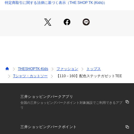
デニムやジョガー、ショートパンツと好相性。
特定商取引に関する法律に基づく表示（THE SHOP TK (Kids)）
シャツやパーカーのインにも合わせやすく、ユニセックスで兄
弟姉妹のリンクコーデにもおすすめです。
※照明の関係により、実際よりも色味が違って見える場合があ
ります。また、パソコン・スマートフォンなどの環境により、
若干製品と画像のカラーが異なる場合もございます。
THESHOPTK-Kids
ファッション
トップス
Tシャツ・カットソー
【110－160】配色ステッチガゼットTEE
三井ショッピングパークアプリ
全国の三井ショッピングパークポイント対象施設でご利用できるアプ
リ
三井ショッピングパークポイント