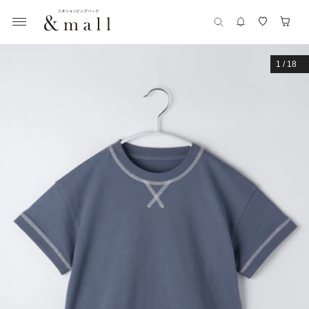
1
/
18