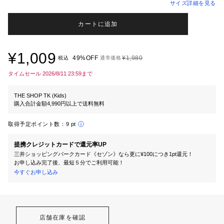
サイズ詳細を見る
カートに追加
¥1,009
49%OFF
¥1,980
税込
通常価格
タイムセール 2026/8/11 23:59まで
THE SHOP TK (Kids)
購入合計金額4,990円以上で送料無料
取得予定ポイント数：
9 pt
提携クレジットカードで還元率UP
三井ショッピングパークカード《セゾン》なら更に¥100につき1pt還元！
お申し込み完了後、最短５分でご利用可能！
今すぐお申し込み
店舗在庫を確認