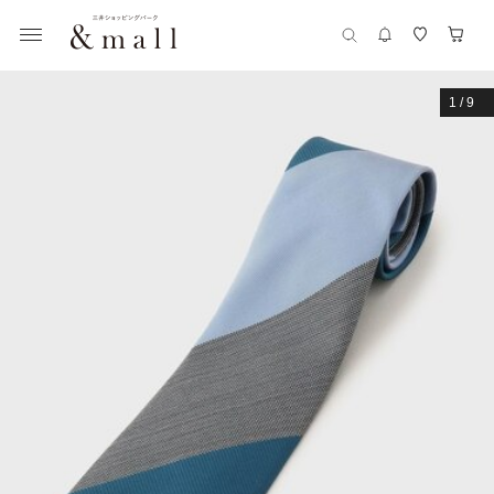
1
/
9