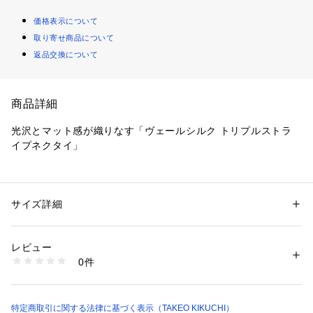
価格表示について
取り寄せ商品について
返品交換について
商品詳細
光沢とマット感が織りなす「ヴェールシルク トリプルストラ
イプネクタイ」
シンプルなトリプルストライプデザインに、絹紡トップ糸を使
用することで、絹糸の光沢感と絹紡糸のマットでメランジ感の
ある独自性を際立たせた「トリプルストライプネクタイ」をご
サイズ詳細
性別：
メンズ
紹介します。
カテゴリー：
ファッション
 ＞ 
スーツ・ネクタイ
 ＞ 
ネクタイ
素材：シルク100％
3つの異なる組織を切り替えたデザインが、光沢感とマット感
生産国：日本製
レビュー
のバランスを絶妙に表現し、シンプルながらも奥行きのある仕
商品番号：
1603000010432 
（モール）
0件
上がりを実現。
070-05105 （ショップ）
スーツスタイルに上品で洗練されたアクセントを加える一本で
す。
特定商取引に関する法律に基づく表示（TAKEO KIKUCHI）