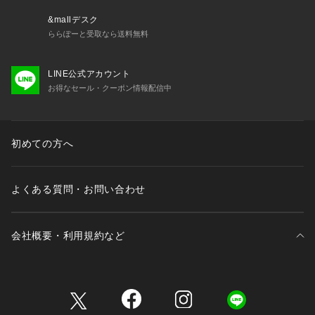
3つの異なる組織を切り替えることで、柄に奥行きと立体感を
プラス。
&mallデスク
ストライプ部分に絹紡トップ糸を使用することで、光沢感とマ
ららぽーと受取なら送料無料
ット感のコントラストを楽しめるデザインに仕上げました。
LINE公式アカウント
2． 素材の特性を活かした仕上がり
お得なセール・クーポン情報配信中
絹紡トップ糸のメランジ感とマットな質感が、ネクタイ全体に
上品で落ち着いた印象を与えます。
光沢感のある絹糸との組み合わせが、スーツスタイルを格上げ
します。
初めての方へ
3． 色のバランスを楽しめるデザイン
光沢感とマット感のバランスが絶妙に調和し、見る角度によっ
よくある質問・お問い合わせ
て異なる表情を楽しめるデザインが特徴です。
シンプルながらも奥深い仕上がりが、特別な日の装いにもぴっ
たりです。
会社概要・利用規約など
おすすめポイント
絹紡トップ糸の特別な素材感
三井不動産が展開する商業施設一覧
絹紡トップ糸のメランジ感とマットな質