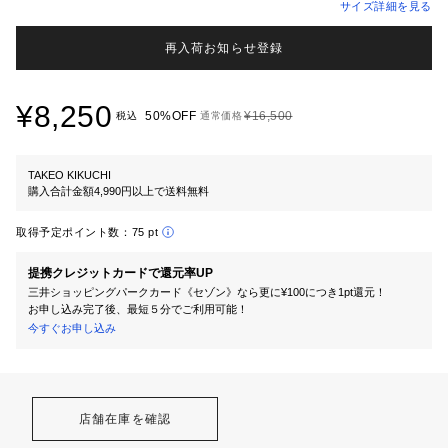
サイズ詳細を見る
再入荷お知らせ登録
¥8,250
50%OFF
¥16,500
税込
通常価格
TAKEO KIKUCHI
購入合計金額4,990円以上で送料無料
取得予定ポイント数：
75 pt
提携クレジットカードで還元率UP
三井ショッピングパークカード《セゾン》なら更に¥100につき1pt還元！
お申し込み完了後、最短５分でご利用可能！
今すぐお申し込み
店舗在庫を確認