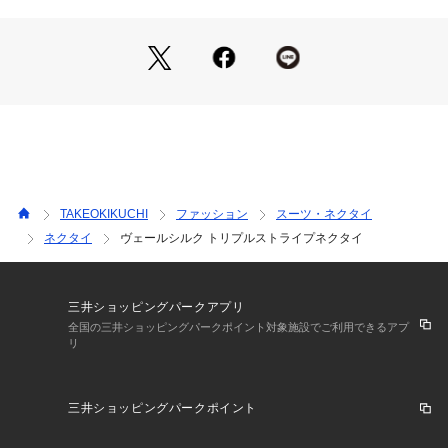
【デザインポイント】
1． シンプルなトリプルストライプデザイン
シンプルなトリプルストライプ柄が、スーツスタイルにさりげ
ない上品さをプラス。
シンプルながらも、ディテールにこだわったデザインが特徴で
す。
2． 絹紡トップ糸の独自性
絹紡トップ糸を使用することで、絹糸の光沢感と絹紡糸のマッ
トでメランジ感のある独特の風合いを表現。
TAKEOKIKUCHI
ファッション
スーツ・ネクタイ
素材の特性を活かしたデザインが、ネクタイ全体に奥行きと深
ネクタイ
ヴェールシルク トリプルストライプネクタイ
みを与えます。
3． 光沢感とマット感のバランス
光沢感とマット感が絶妙に交わることで、シンプルなストライ
三井ショッピングパークアプリ
プに新たなニュアンスを加えています。
全国の三井ショッピングパークポイント対象施設でご利用できるアプ
リ
スーツスタイルに自然に馴染みながらも、さりげない個性を演
出します。
三井ショッピングパークポイント
【デザインディテール】
1． 3つの異なる組織を切り替えたトリプルストライプ